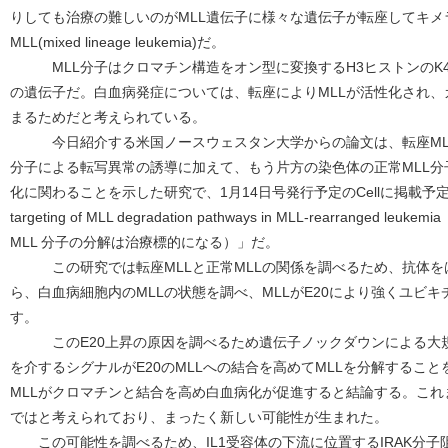
りしても治療の難しいのがMLL遺伝子に様々な遺伝子が転座してキ
MLL(mixed lineage leukemia)だ。
MLL分子はクロマチン構造をオン型に変換するH3ヒストンのK
の遺伝子だ。白血病発症については、転座によりMLLが活性化され
まるためだと考えられている。
今日紹介する米国ノースウェスタン大学からの論文は、転座MLL
分子による転写異常の誘導に加えて、もう片方の染色体の正常MLL
化に関わることを示した研究で、1月14日号発行予定のCellに掲載予定だ。
targeting of MLL degradation pathways in MLL-rearrange
MLL 分子の分解は治療標的になる）」だ。
この研究では転座MLLと正常MLLの関係を調べるため、抗体を
ら、白血病細胞内のMLLの状態を調べ、MLLがE20により強くユビ
す。
このE20上昇の原因を調べるため遺伝子ノックダウンによる大規模
を介するシグナルがE20のMLLへの結合を高めてMLLを分解するこ
MLLがクロマチンと結合を高め白血病化が促進すると結論する。これ
ではと考えられており、まったく新しい可能性が生まれた。
この可能性を調べるため、IL1受容体の下流に位置するIRAK分子