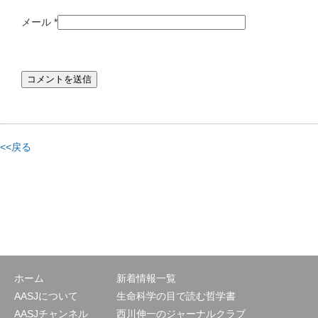
メール
*
<<戻る
ホーム
新着情報一覧
AASJについて
生命科学の目で読む哲学書
AASJチャンネル
西川伸一のジャーナルクラブ