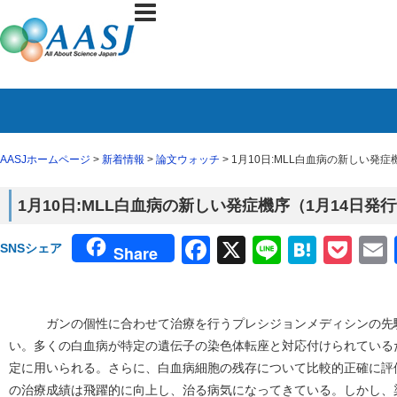
AASJホームページ
>
新着情報
>
論文ウォッチ
> 1月10日:MLL白血病の新しい発症
1月10日:MLL白血病の新しい発症機序（1月14日発行
Facebook
X
Line
Haten
Poc
SNSシェア
Share
ガンの個性に合わせて治療を行うプレシジョンメディシンの先駆
い。多くの白血病が特定の遺伝子の染色体転座と対応付けられている
定に用いられる。さらに、白血病細胞の残存について比較的正確に評
の治療成績は飛躍的に向上し、治る病気になってきている。しかし、