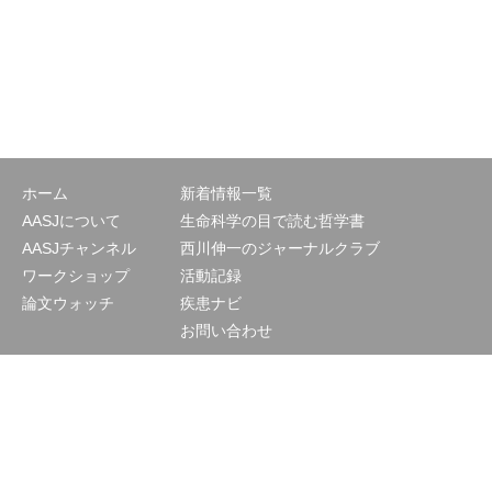
ホーム
新着情報一覧
AASJについて
生命科学の目で読む哲学書
AASJチャンネル
西川伸一のジャーナルクラブ
ワークショップ
活動記録
論文ウォッチ
疾患ナビ
お問い合わせ