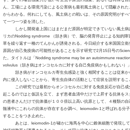
ん、工場による環境汚染による公害病も最初風土病として隠蔽された
からわかる。何れにしても、風土病との戦いは、その原因究明がすべ
て一つ一つ姿を消した。
しかし開発途上国にはまだまだ原因が特定できていない風土病は
リカのNodding syndrome （頷き病）で、脳の発育停止による
草を繰り返す一種のてんかんが誘発される。今日紹介する米国国立衛
原因が自己免疫病の可能性があることを示す研究で2月15日号のScience Tran
た。タイトルは「Nodding syndrome may be an autoimmune reaction to
volvulus（頷き病はオンコセルカに対する自己免疫病かもしれない）
頷き病がオンコセルカ寄生虫感染と強く相関することは従来から
内に侵入しないことから、寄生虫自体の活動として症状を説明するこ
この研究では最初からオンコセルカに対する免疫反応が自己成分
起こるのではと仮説を立て、まず患者血清中だけで上昇する抗体をス
の患者さんだけで抗体価が１００倍以上高い抗原として、４種類の自
髄液中にこれらの抗体が存在するか調べ、leiomodin-1と呼ばれ
することをつき止めた。
あとは、leiomodin-1が確かに海馬を中心に錐体細胞で発現し