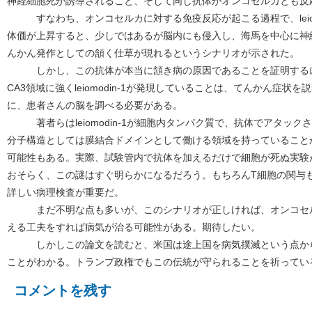
神経細胞死が誘導されること、そして同じ抗体がオンコセルカとも反
すなわち、オンコセルカに対する免疫反応が起こる過程で、leiomo
体価が上昇すると、少しではあるが脳内にも侵入し、海馬を中心に神
んかん発作としての頷く仕草が現れるというシナリオが示された。
しかし、この抗体が本当に頷き病の原因であることを証明するに
CA3領域に強くleiomodin-1が発現していることは、てんかん症
に、患者さんの脳を調べる必要がある。
著者らはleiomodin-1が細胞内タンパク質で、抗体でアタック
分子構造としては膜結合ドメインとして働ける領域を持っていること
可能性もある。実際、試験管内で抗体を加えるだけで細胞が死ぬ実験
おそらく、この謎はすぐ明らかになるだろう。もちろんT細胞の関与
詳しい病理検査が重要だ。
まだ不明な点も多いが、このシナリオが正しければ、オンコセル
える工夫をすれば病気が治る可能性がある。期待したい。
しかしこの論文を読むと、米国は途上国を病気撲滅という点から
ことがわかる。トランプ政権でもこの伝統が守られることを祈ってい
コメントを残す