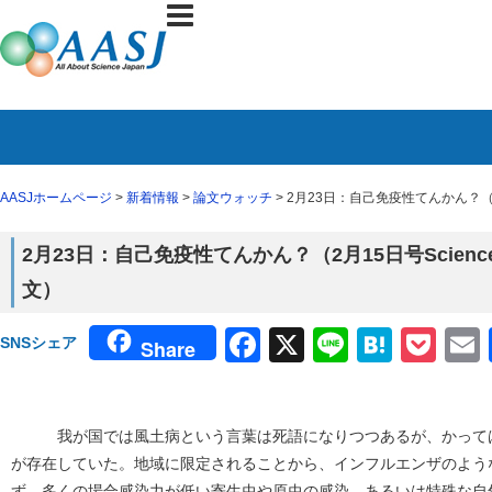
AASJホームページ
>
新着情報
>
論文ウォッチ
> 2月23日：自己免疫性てんかん？（2月15日
2月23日：自己免疫性てんかん？（2月15日号Science Tra
文）
Facebook
X
Line
Haten
Poc
SNSシェア
Share
我が国では風土病という言葉は死語になりつつあるが、かっては
が存在していた。地域に限定されることから、インフルエンザのよう
ず、多くの場合感染力が低い寄生虫や原虫の感染、あるいは特殊な自