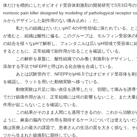
体だけを標的にしたオピオイド受容体刺激剤の開発研究で3月3日号のSc
nontoxic pain killer designed by modeling of pathologyical r
ルからデザインした副作用のない痛み止め）」だ。
私たちの組織はだいたいpH7.4の中性領域に保たれている。と
が進むと、組織は酸性に偏る。このグループは、モルフィン受容体の
の結合を様々なpHで解析し、フェンタニルは広いpH領域で受容体に
するとともに、正常組織で副作用が出ることを確認している。
この解析を基盤に、酸性組織でのみ働く刺激剤をデザインし、フ
添加する手法でNFEPPと呼ばれる化合物を合成している。
あとは試験管内で、NFEPPがpH6.5ではオピオイド受容体を刺激
を確認し、ラットを用いた動物実験へ移っている。
動物実験は片足に強い炎症を誘導したり、切開して痛みを誘導する
でだけ鎮痛作用があり、正常組織には何の影響もないこと、また大量
作用が起こらないことを確認している。
この結果がそのまま人間にも適用できるのか、これから治験が必
ように、麻薬の脳内での作用を期待するケースについては使えないだ
痛は医療上の最大の課題で、患者さんの生活の質を大きく損なう。そ
ツから生まれた鎮痛剤に期待している。