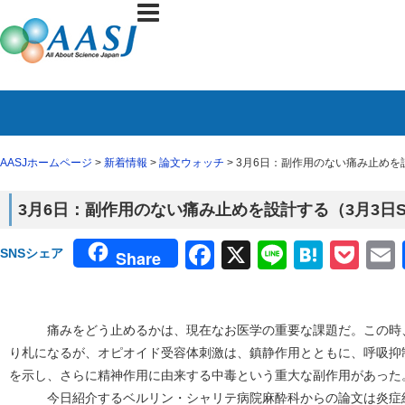
AASJホームページ
>
新着情報
>
論文ウォッチ
> 3月6日：副作用のない痛み止めを設
3月6日：副作用のない痛み止めを設計する（3月3日Sc
Facebook
X
Line
Haten
Poc
SNSシェア
Share
痛みをどう止めるかは、現在なお医学の重要な課題だ。この時、
り札になるが、オピオイド受容体刺激は、鎮静作用とともに、呼吸抑
を示し、さらに精神作用に由来する中毒という重大な副作用があった
今日紹介するベルリン・シャリテ病院麻酔科からの論文は炎症組