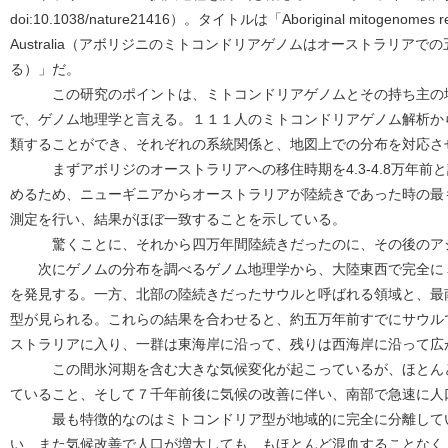
doi:10.1038/nature21416）。タイトルは「Aboriginal mitogenomes reveal
Australia（アボリジニのミトコンドリアゲノムはオーストラリア
る）」だ。
この研究のポイントは、ミトコンドリアゲノムとその持ち主の地
で、ゲノム地理学と言える。１１１人のミトコンドリアゲノム解析か
類することができ、それぞれの系統関係と、地図上での分布を対応さ
まずアボリジのオーストラリアへの移住時期を4.3-4.8万年前
めるため、ニューギニアからオーストラリアが陸続きであった時の最
測定を行い、結果がほぼ一致することを示している。
驚くことに、それから四万年間陸続きだったのに、その後のアジ
次にゲノムの分布を調べるゲノム地理学から、大陸東西で完全に
を発見する。一方、北部の陸続きだったサウルと呼ばれる領域と、最
型が見られる。これらの結果を合わせると、約五万年前すでにサウル
ストラリアに入り、一群は東海岸に沿って、残りは西海岸に沿って広
この間氷河期を含む大きな気候変化が起こっているが、ほとんど
ていること、そして７千年前後に気候の改善に伴い、南部で急速に人
最も特徴的なのはミトコンドリア型が地域的に完全に分離してい
い、また気候改善で人口が増大しても、もほとんど混血することなく