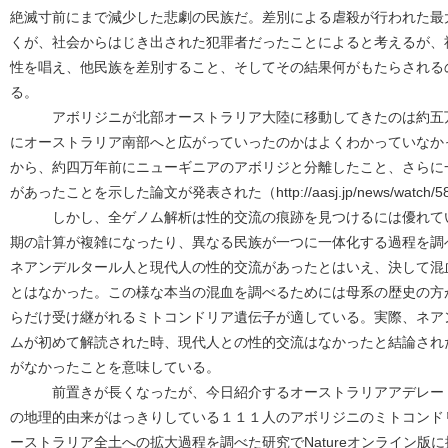
絶滅寸前にまで減少した悲劇の民族だ。差別による虐殺が行われた最
くが、社会からはじき出された犯罪者だったことによると考えるが、
性を唱え、他民族を差別すること、そしてその結果何がもたらされる
る。
アボリジニが北部オーストラリア大陸に移動してきたのは約五万
にオーストラリア南部へと広がっていったのかはよくわかっていなか
から、約四万年前にニューギニアのアボリジと分離したこと、さらに
があったことを示した論文が発表された（http://aasj.jp/news/watch/5
しかし、全ゲノム解析は性的交流の痕跡を見つけるには優れてい
期の計算が複雑になったり、異なる民族が一つに一体化する過程を調
ネアンデルタール人と現代人の性的交流があったとはいえ、決して混
とはなかった。この様な本当の混血を調べるためには母系の歴史の方
らだけ受け継がれるミトコンドリア遺伝子が適している。実際、ネア
ムが初めて解読された時、現代人との性的交流はなかったと結論され
がなかったことを意味している。
前置きが長くなったが、今日紹介するオーストラリアアデレード
の地理的由来がはっきりしている１１１人のアボリジニのミトコンド
ーストラリア全土への拡大過程を調べた研究でNatureオンライン版に掲載された（T