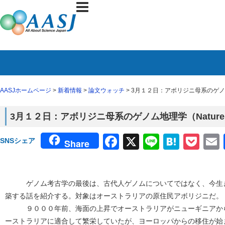
AASJホームページ
>
新着情報
>
論文ウォッチ
> 3月１２日：アボリジニ母系のゲノ
3月１２日：アボリジニ母系のゲノム地理学（Natur
Facebook
X
Line
Haten
Poc
SNSシェア
Share
ゲノム考古学の最後は、古代人ゲノムについてではなく、今生き
築する話を紹介する。対象はオーストラリアの原住民アボリジニだ。
９０００年前、海面の上昇でオーストラリアがニューギニアから
ーストラリアに適合して繁栄していたが、ヨーロッパからの移住が始