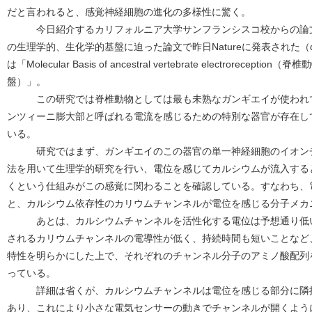
だと言われると、感覚神経細胞の進化の多様性に驚く。
今日紹介するカリフォルニア大学サンフランシスコ校からの論文
の生理学的、生化学的基盤に迫った論文で昨日Natureに発表された（doi:10
は「Molecular Basis of ancestral vertebrate electrorec
盤）」。
この研究では脊椎動物としては最も未熟なガンギエイが使われて
ンツィーニ膨大部と呼ばれる電流を感じるための特別な器官が存在し
いる。
研究ではまず、ガンギエイのこの器官の単一神経細胞のイオンチ
法を用いて生理学的研究を行い、電位を感じてカルシウムが流入する
くという仕組みがこの感覚に関わることを確認している。すなわち、
と、カルシウム依存性のカリウムチャンネルが電位を感じる分子メカ
あとは、カルシウムチャンネルを活性化する電位は予想通り低い
されるカリウムチャンネルの電導性が低く、持続時間も短いことなど
特性を明らかにした上で、それぞれのチャンネル分子のアミノ酸配列
っている。
詳細は省くが、カルシウムチャンネルは電位を感じる部分に隣接
あり、これにより小さな電気センサーの動きでチャンネルが開くよう