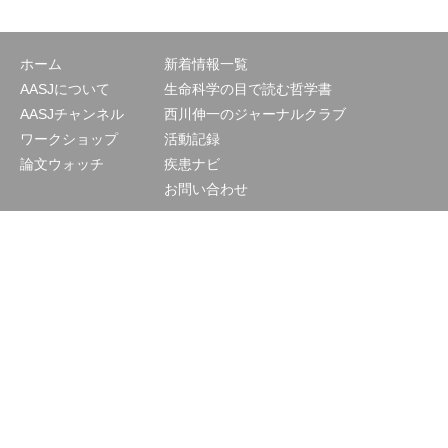
ホーム
新着情報一覧
AASJについて
生命科学の目で読む哲学書
AASJチャンネル
西川伸一のジャーナルクラブ
ワークショップ
活動記録
論文ウォッチ
疾患ナビ
お問い合わせ