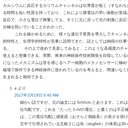
カルシウムに反応するカリウムチャンネルは伝導度が低く（すなわち
る時間も短い性質を持っており、これにより膜電位の早い振動が形成
反応で、小さな電位で興奮しても、すぐに元に戻って次の刺激に反応
分極を防いでいることがわかった。
これを確かめるために、様々な遺伝子変異を導入してチャンネル
的特性と、生理学的特性が見事に説明できた、話としては納得の仕事
る。 その上で改めて見直してみると、このような高感度のチャ
使えると想像できる。実際、将来の神経操作技術開発を目指している
になったメカニズムは音を感じるヘアー細胞のメカノセンサーに極め
磁場で操作できる神経操作に使われているのを考えると、間違いなく
生まれると期待できる。
a
より:
2017年3月19日 5:40 AM
細かい話ですが、元の論文には 5nV/cm とあります。こ
位勾配です。これを「たった５nVの電位」と書くのは不正
は、この電位勾配に感覚器（おそらく側線系）の長さを掛け
文中で引用されている文献２には魚（dogfish）の体長は30