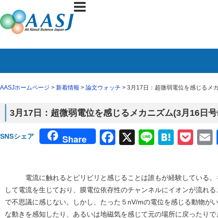
AASJホームページ
>
新着情報
>
論文ウォッチ
> 3月17日：超微弱電位を感じるメカニ
3月17日：超微弱電位を感じるメカニズム(3月16日号N
Facebook
X
Line
Haten
Poc
SNSシェア
Share
電流に触れるとビリビリと感じることは誰もが経験している。も
して電流を生じており、膜電位依存性のチャンネルにイオンが流れる
で不思議に感じない。しかし、たった５nV/mの電位を感じる動物が
な動きを感知したり、あるいは地磁気を感じて元の場所に戻ったりで