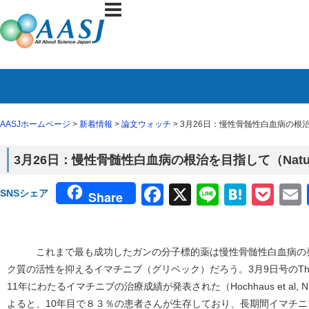
AASJホームページ
>
新着情報
>
論文ウォッチ
> 3月26日：慢性骨髄性白血病の根
3月26日：慢性骨髄性白血病の根治を目指して（Nat
Facebook
X
Line
Haten
Poc
SNSシェア
Share
これまで最も成功したガンの分子標的薬は慢性骨髄性白血病の発がん
ク質の活性を抑えるイマチニブ（グリベック）だろう。3月9日号のThe New Engl
11年にわたるイマチニブの治療成績が発表された（Hochhaus et al, NEJ
よると、10年目で８３％の患者さんが生存しており、長期間イマチ