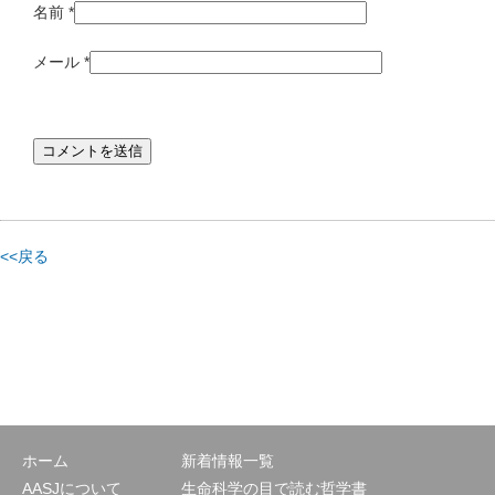
名前
*
メール
*
<<戻る
ホーム
新着情報一覧
AASJについて
生命科学の目で読む哲学書