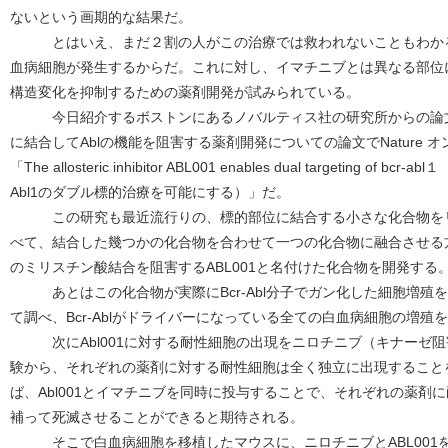
ないという画期的な結果だ。
とはいえ、まだ２割の人がこの治療では救われないこともわかる
血病細胞が発生するからだ。これに対し、イマチニブとは異なる部位
構造変化を抑制するための薬剤開発が試みられている。
今日紹介するボストンにあるノバルティス社の研究所からの論文は
に結合してAblの機能を阻害する薬剤開発についての論文でNature
「The allosteric inhibitor ABL001 enables dual targeting o
Abl1のダブル標的治療を可能にする）」だ。
この研究も最近流行りの、標的部位に結合する小さな化合物をリ
べて、結合した幾つかの化合物を合わせて一つの化合物に融合させる方
のミリスチン酸結合を阻害するABL001と名付けた化合物を開発する
あとはこの化合物が実際にBcr-Abl分子でガン化した細胞増殖
て調べ、Bcr-Ablがドライバーになっている全ての白血病細胞の増
次にAbl001に対する耐性細胞の出現をニロチニブ（キナーゼ阻
験から、それぞれの薬剤に対する耐性細胞は全く独立に出現すること
ば、Abl001とイマチニブを同時に投与することで、それぞれの薬剤
補って死滅させることができると期待される。
そこで白血病細胞を移植したマウスに、ニロチニブとABL001