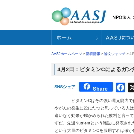
AASJホームページ
>
新着情報
>
論文ウォッチ
> 
4月2日：ビタミンCによるガン治療
F
SNSシェア
Share
ビタミンCはその強い還元能力で体の
やがんの発生に役にたつと思っている人は
違いなく効果が確かめられた飲料と言って
ずだ。先週Nutrientという雑誌に発表さ
という大量のビタミンCを服用すれば確か