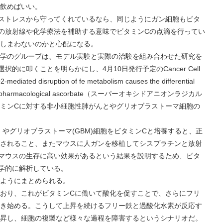
飲めばいい。
トレスから守ってくれているなら、同じようにガン細胞もビタ
の放射線や化学療法を補助する意味でビタミンCの点滴を行ってい
しまわないのかと心配になる。
のグループは、モデル実験と実際の治験を組み合わせた研究を
的に叩くことを明らかにし、4月10日発行予定のCancer Cell
 disruption of fe metabolism causes the differential
cells to pharmacological ascorbate（スーパーオキシドアニオンラジカル
ミンCに対する非小細胞性肺がんとやグリオブラストーマ細胞の
グリオブラストーマ(GBM)細胞をビタミンCと培養すると、正
されること、またマウスに人ガンを移植してシスプラチンと放射
マウスの生存に高い効果があるという結果を説明するため、ビタ
学的に解析している。
ようにまとめられる。
り、これがビタミンCに働いて酸化を促すことで、さらにフリ
き始める。こうして上昇を続けるフリー鉄と過酸化水素が反応す
昇し、細胞の複製など様々な過程を障害するというシナリオだ。