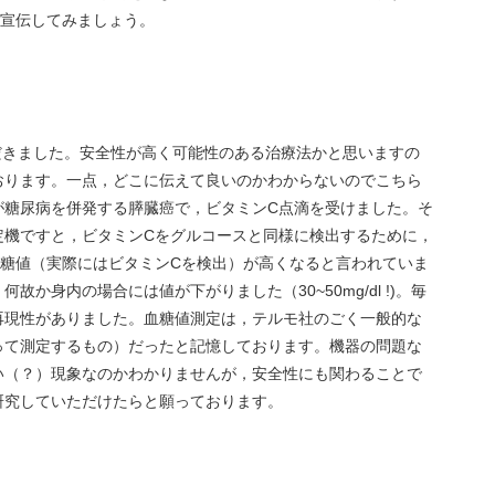
く宣伝してみましょう。
ただきました。安全性が高く可能性のある治療法かと思いますの
おります。一点，どこに伝えて良いのかわからないのでこちら
が糖尿病を併発する膵臓癌で，ビタミンC点滴を受けました。そ
定機ですと，ビタミンCをグルコースと同様に検出するために，
血糖値（実際にはビタミンCを検出）が高くなると言われていま
か身内の場合には値が下がりました（30~50mg/dl !)。毎
再現性がありました。血糖値測定は，テルモ社のごく一般的な
って測定するもの）だったと記憶しております。機器の問題な
い（？）現象なのかわかりませんが，安全性にも関わることで
研究していただけたらと願っております。