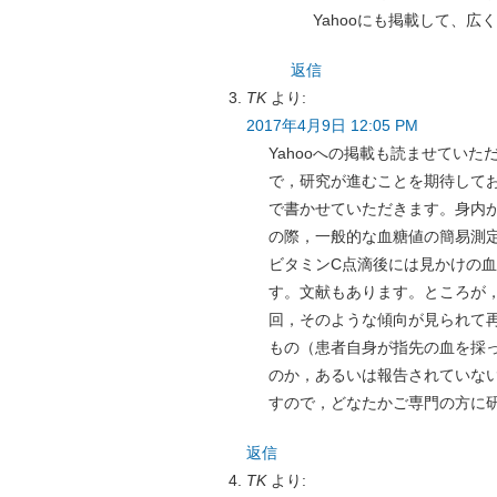
Yahooにも掲載して、広
返信
TK
より:
2017年4月9日 12:05 PM
Yahooへの掲載も読ませてい
で，研究が進むことを期待して
で書かせていただきます。身内
の際，一般的な血糖値の簡易測
ビタミンC点滴後には見かけの
す。文献もあります。ところが，何故
回，そのような傾向が見られて
もの（患者自身が指先の血を採
のか，あるいは報告されていな
すので，どなたかご専門の方に
返信
TK
より: