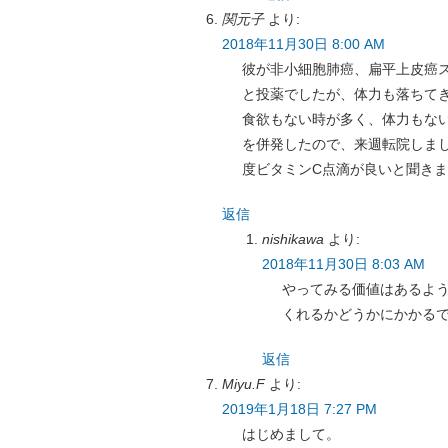
関元子
より:
2018年11月30日 8:00 AM
彼が非小細胞肺癌、扁平上皮癌
と投薬でしたが、体力も落ちて
食欲もない時が多く、体力もな
を併発したので、来週転院しま
度ビタミンC点滴が良いと聞き
返信
nishikawa
より:
2018年11月30日 8:03 AM
やってみる価値はあるよ
くれるかどうかにかかる
返信
Miyu.F
より:
2019年1月18日 7:27 PM
はじめまして。