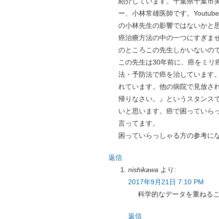
紹介しています。千葉県千葉市
ー、小林常雄医師です。Yout
の小林先生の影響ではないかと
癌治療方法の中の一つにすぎま
のところこの先生しかいないの
この先生は30年前に、癌をミリ
法・予防法で癌を治しています
れています。他の病院で見放さ
帰りなさい。』というスタンス
いと思います。癌で困っていら
言ってます。
困っていらっしゃる方の参考に
返信
nishikawa
より:
2017年9月21日 7:10 PM
科学的なデータを重ねる
返信