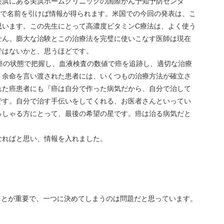
美浜にある美浜ホームクリニックの国際がん予知予防センタ
ubeで名前を引けば情報が得られます。米国での今回の発表は、こ
思います。この先生にとって高濃度ビタミンC療法は、よく使う
せん。膨大な治験とこの治療法を完璧に使いこなす医師は現在
ではないかと、思うほどです。
癌の状態で把握し、血液検査の数値で癌を追跡し、適切な治療
。余命を言い渡された患者には、いくつもの治療方法が確立さ
れた癌患者にも『癌は自分で作った病気だから、自分で治して
です。自分で治す手伝いをしてくれる、お医者さんといってい
っしゃる方にとって、最後の希望の星です。癌は治る病気だと
なればと思い、情報を入れました。
ことが重要で、一つに決めてしまうのは問題だと思っています。