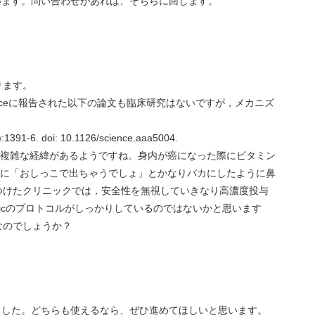
います。問い合わせがあれば、そちらに回します。
ります。
enceに報告された以下の論文も臨床研究はないですが，メカニズ
。
:1391-6. doi: 10.1126/science.aaa5004.
り複雑な経緯があるようですね。身内が癌になった際にビタミン
際に「おしっこで出ちゃうでしょ」とかなりバカにしたように鼻
つけたクリニックでは，安全性を無視していきなり高濃度投与
Clinicのプロトコルがしっかりしているのではないかと思います
なのでしょうか？
ました。どちらも使えるなら、ぜひ進めてほしいと思います。