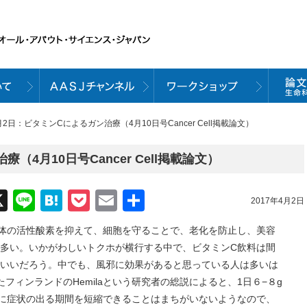
4月2日：ビタミンCによるガン治療（4月10日号Cancer Cell掲載論文）
（4月10日号Cancer Cell掲載論文）
acebook
X
Line
Hatena
Pocket
Email
共
2017年4月2日
有
活性酸素を抑えて、細胞を守ることで、老化を防止し、美容
多い。いかがわしいトクホが横行する中で、ビタミンC飲料は間
いいだろう。中でも、風邪に効果があると思っている人は多いは
れたフィンランドのHemilaという研究者の総説によると、1日６−８g
に症状の出る期間を短縮できることはまちがいないようなので、