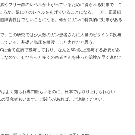
やフリー鉄のレベルが上がっているために得られる効果で、こ
ころか、逆にそのレベルをあげていることになる。一方、正常細
胞障害性はでないことになる。確かにガンに特異的に効果がある
、この研究では少人数のガン患者さんに大量のビタミンC投与
している。基礎と臨床を橋渡しした力作だと思う。
全て点滴で投与しており、なんと60g以上投与する必要があ
うなので、ぜひもっと多くの患者さんを使った治験が早く進むこ
ではよく知られ専門医もいるのに、日本では取り上げられない
ムの研究者もいます。ご関心があれば、ご連絡ください。