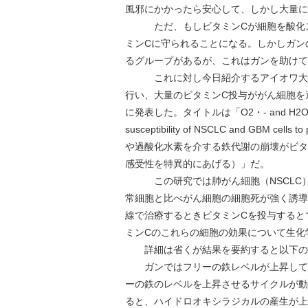
風邪にかかったら安心して、しかし大量に
ただ、もしビタミンCが細胞を酸化ス
ミンCに守られることになる。しかしガン
るグループがあるが、これはガンを助けて
これに対し今日紹介するアイオワ大学
行い、大量のビタミンC投与ががん細胞を選択
に発表した。タイトルは「O2・- and H2O2-mediated
susceptibility of NSCLC and GBM 
や過酸化水素を介する鉄代謝の崩壊がビタ
感受性を特異的にあげる）」だ。
この研究では肺がん細胞（NSCLC）や
常細胞と比べがん細胞の細胞死が強く誘導
線で治療するときビタミンCを投与すると
ミンCのこれらの細胞の効果について生化
詳細は省くが結果を要約すると以下の
ガンではフリーの鉄レベルが上昇してお
ーの鉄のレベルを上昇させるサイクルが動
ると、ハイドロオキシラジカルの産生が上