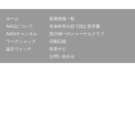
ホーム
新着情報一覧
AASJについて
生命科学の目で読む哲学書
AASJチャンネル
西川伸一のジャーナルクラブ
ワークショップ
活動記録
論文ウォッチ
疾患ナビ
お問い合わせ