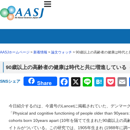
AASJホームページ
>
新着情報
>
論文ウォッチ
> 90歳以上の高齢者の健康は時代と
90歳以上の高齢者の健康は時代と共に増進している（L
Facebook
X
Line
Haten
Poc
SNSシェア
Share
今日紹介するのは、今週号のLancetに掲載されていた、デンマ
「Physical and cognitive functioning of people older than 90years
cohorts born 10years apart (10年を隔てて生まれた9
イトルがついている。この研究では、1905年生まれ (1988年に調べ