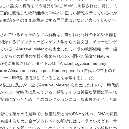
らこの論文の真偽を問う意見が同じJAMAに掲載された。特に、ミ
工的に変性した軟部組織のDNAが、正しい情報を示しているのか
の結論をそのまま鵜呑みにする専門家はいないと言っていいだろ
れているミイラのゲノム解析は、書かれた記録の不足や不備を
紹介するドイツチュービンゲン大学からの論文は、チュービンゲ
、Abusir-el Meleqから出土したミイラの軟部組織、骨、歯
ラからどの程度の情報が集められるのか調べた論文でNature
mms15694)に掲載された。タイトルは「Ancient Egyptian mummy
saharan African ancestry in post Roman periods（古代エジプトのミ
ローマ時代以後増加していることを示唆する）」だ。
及ぶが、全てAbsur-el Meleqから出土したもので、時代的
からローマ時代に及んでいる。通常ミイラは裕福な階層に限られ
安価になったため、このコレクションには一般市民のミイラも混
性を確かめる意味で、軟部組織と骨のDNAを比べ、DNAの変性
にも達するため、全ゲノムレベルの解析にはミイラといえども、骨
ないことを示している。このことは、ツタンカーメンの親族につ