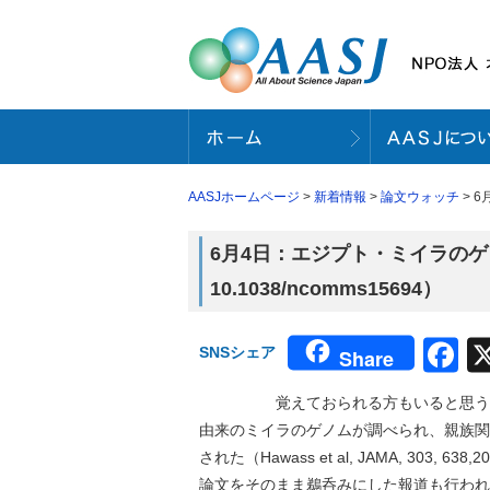
AASJホームページ
>
新着情報
>
論文ウォッチ
> 6
6月4日：エジプト・ミイラのゲノム解
10.1038/ncomms15694）
F
SNSシェア
Share
覚えておられる方もいると思うが、2
由来のミイラのゲノムが調べられ、親族関
された（Hawass et al, JAMA, 3
論文をそのまま鵜呑みにした報道も行われ