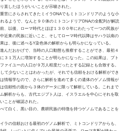
り直したほうがいいことが示唆された。
にさらされてきたミイラDNAでもミトコンドリアのような小
られるようで、なんと９０体のミトコンドリアDNAの全配列が解読
前、以後、ローマ時代とほぼ１３００年にわたって一つの民族が
中近東の民族に近いこと、そしてローマ時代以降はサハラ以南の
果は、後に述べるY染色体の解析からも明らかになっている。
んだおかげで、当時の人口動態も推察することができ、最初４
に３１万人に増加することが明らかになった。この結果は、プト
ファイユーの人口が９万人程度だったとする記録とも合致する。
て少ないことはわかったが、それでも信頼をおける解析ができ
は情報学なので、さらに解析を進めて多くの遺体のゲノム情報が
は信頼性の面から３体のデータに限って解析している。これまで
ム解析からも、古代エジプト人は、イスラエルを中心にそれを取
いことが確認された。
て白く、黒い目の、農耕民族の特徴を持つゲノムであることを
ラの信頼おける最初のゲノム解析で、ミトコンドリアからも、
時代、レバントに住んでいた民族の子孫で、ローマ支配が終わっ