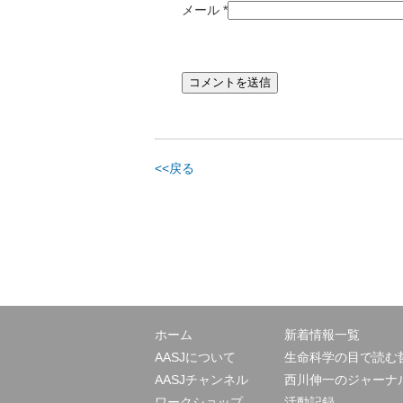
メール
*
<<戻る
ホーム
新着情報一覧
AASJについて
生命科学の目で読む
AASJチャンネル
西川伸一のジャーナ
ワークショップ
活動記録