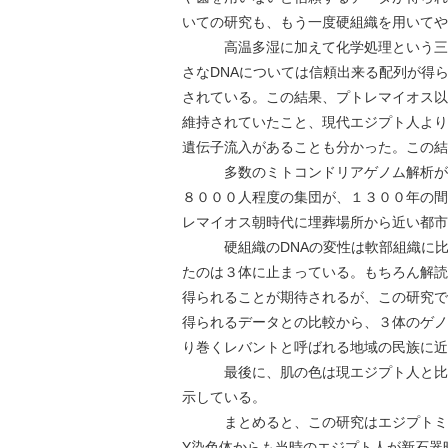
いての研究も、もう一度硬組織を用いてや
高温多湿に加えて化学処理という三重苦
さなDNAについては信頼出来る配列が得
されている。この結果、プトレマイオス以
維持されていたこと、現代エジプト人より
遺伝子流入があることも分かった。この結
多数のミトコンドリアゲノム解析が進
８０００人程度の集団が、１３００年の間
レマイオス朝時代に埋葬場所から近い都市
硬組織のDNAの変性は軟部組織に比し
たのは３体に止まっている。もちろん解読
得られることが期待されるが、この研究で
得られるデータとの比較から、３体のゲノ
り巻くレバントと呼ばれる地域の民族に近
最後に、肌の色は現エジプト人と比べ
示している。
まとめると、この研究はエジプトミイ
Y染色体からも当時のエジプト人が新石器