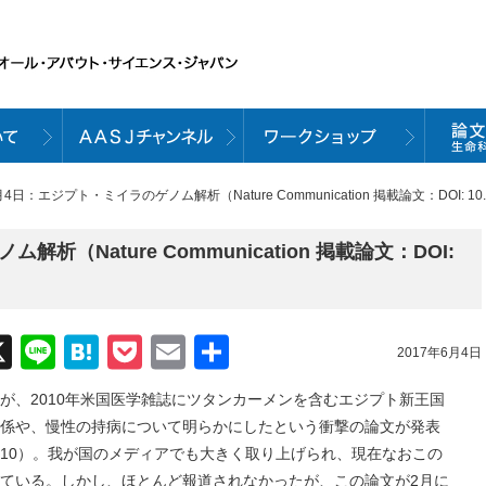
月4日：エジプト・ミイラのゲノム解析（Nature Communication 掲載論文：DOI: 10.1
析（Nature Communication 掲載論文：DOI:
acebook
X
Line
Hatena
Pocket
Email
共
2017年6月4日
有
010年米国医学雑誌にツタンカーメンを含むエジプト新王国
係や、慢性の持病について明らかにしたという衝撃の論文が発表
03, 638,2010）。我が国のメディアでも大きく取り上げられ、現在なおこの
ている。しかし、ほとんど報道されなかったが、この論文が2月に