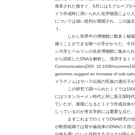
発表された後すぐ、6月には５グループか
イラ作成時に用いられた化学物質により人
については強い批判が展開され、この論文
う。
しかし世界中の博物館に数多く秘蔵さ
補うことができる唯一の手がかりだ。今日
ン大学とベルリンの先史博物館に集められている
から回収したDNAを解析し、現存するミイ
Communication(DOI: 10.1038/nco
genomes suggest an increase of sub-
イラゲノムはサハラ以南の民族の遺伝子が
この研究で調べられたミイラは150体以上に
にはツタンカーメン時代と同じ新王国時代
ていたが、後期になるとミイラ作成自体が
じっているのが考古学的には重要な点だ。
まずこれまでのミイラDNA研究の信頼
が軟部組織では骨や歯由来のDNAの２倍
や歯を用いないと信頼するデータが得られ