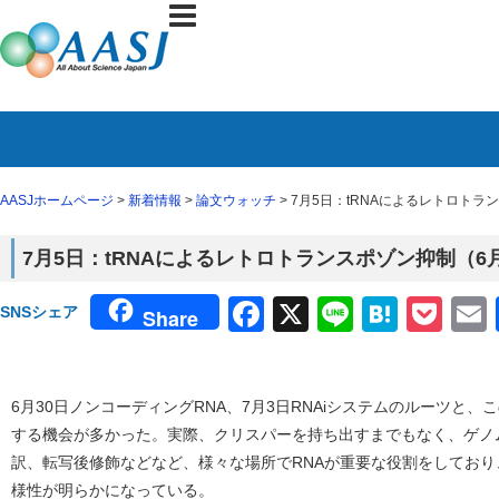
AASJホームページ
>
新着情報
>
論文ウォッチ
> 7月5日：tRNAによるレトロトラ
7月5日：tRNAによるレトロトランスポゾン抑制（6月
Facebook
X
Line
Haten
Poc
SNSシェア
Share
6月30日ノンコーディングRNA、7月3日RNAiシステムのルーツと
する機会が多かった。実際、クリスパーを持ち出すまでもなく、ゲノ
訳、転写後修飾などなど、様々な場所でRNAが重要な役割をしており
様性が明らかになっている。