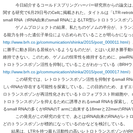
今日紹介するコールドスプリングハーバー研究所からの論文は、
関する研究で6月29日号のCellに掲載された。タイトルは「LTR-retrotransposo
small RNA（tRNA由来のsmall RNAによるLTR型レトロトラン
ゲノムプロジェクトの結果、私たちのゲノムの半分が、トランス
る能力を持った遺伝子単位により占められていることが明らかになっ
http://www.brh.co.jp/communication/shinka/2015/post_000011.html
）
に勝手に動き回れる居候がいるようなものだが、とはいえ好き勝手動
維持できない。このため、ゲノムの恒常性を維持するために、piwiRNA 
トロトランスポゾン活性を抑制していることがわかっている（BRH
http://www.brh.co.jp/communication/shinka/2015/post_000017.html
）
この研究では、レトロトランスポゾン活性を抑制するsmall RN
しいRNAが存在する可能性を探索している。この目的のため、まず
ロトランスポゾンが再活性化されているトロフォブラスト幹細胞や、se
トロトランスポゾンを抑えるために誘導されるsmall RNAを探索し
るsmall RNAの多くがtRNAのT armに由来する18merと22merの
この発見がこの研究の全てで、あとはtRNA由来のRNAがレトロ
どのトランスポゾンが標的になっているのかなどを検討している。
結果は、LTRを持つ最も活動性の高いレトロトランスポゾンがtRNA由来