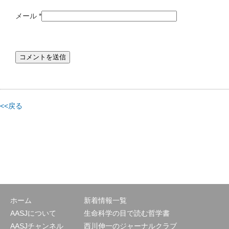
メール
*
<<戻る
ホーム
新着情報一覧
AASJについて
生命科学の目で読む哲学書
AASJチャンネル
西川伸一のジャーナルクラブ