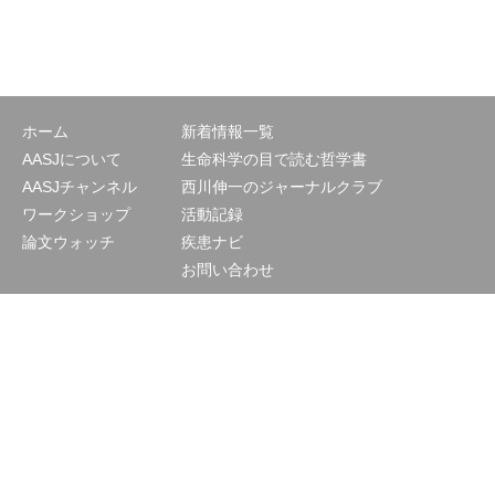
ホーム
新着情報一覧
AASJについて
生命科学の目で読む哲学書
AASJチャンネル
西川伸一のジャーナルクラブ
ワークショップ
活動記録
論文ウォッチ
疾患ナビ
お問い合わせ