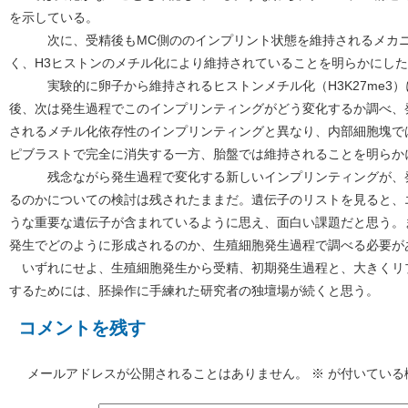
を示している。
次に、受精後もMC側ののインプリント状態を維持されるメカニズ
く、H3ヒストンのメチル化により維持されていることを明らかにし
実験的に卵子から維持されるヒストンメチル化（H3K27me3）
後、次は発生過程でこのインプリンティングがどう変化するか調べ、
されるメチル化依存性のインプリンティングと異なり、内部細胞塊ではH
ピブラストで完全に消失する一方、胎盤では維持されることを明らか
残念ながら発生過程で変化する新しいインプリンティングが、発
るのかについての検討は残されたままだ。遺伝子のリストを見ると、
うな重要な遺伝子が含まれているように思え、面白い課題だと思う。
発生でどのように形成されるのか、生殖細胞発生過程で調べる必要が
いずれにせよ、生殖細胞発生から受精、初期発生過程と、大きくリ
するためには、胚操作に手練れた研究者の独壇場が続くと思う。
コメントを残す
メールアドレスが公開されることはありません。
※
が付いている