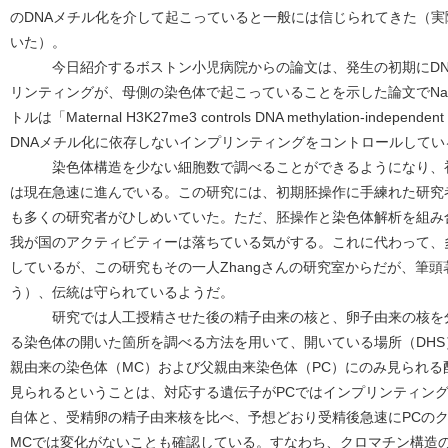
のDNAメチル化を介して起こっていると一般には信じられてきた（
いた）。
今日紹介するボストン小児病院からの論文は、発生の初期にDN
リンティングが、母側の染色体で起こっていることを示した論文でNat
トルは「Maternal H3K27me3 controls DNA methylation-independ
DNAメチル化に依存しないインプリンティングをコントロールしてい
染色体構造を少ない細胞数で調べることができるようになり、初
は現在急速に進んでいる。この研究には、初期胚操作に手練れた研究
も多くの研究者がひしめいていた。ただ、胚操作と染色体解析を組み
我が国のアクティビティーは落ちている気がする。これに代わって、
しているが、この研究もその一人Zhangさんの研究室からだが、筆
う）、伝統は守られているようだ。
研究では人工授精させた後の精子由来の核と、卵子由来の核を分離し
る染色体の開いた箇所を調べる方法を用いて、開いている場所（DH
親由来の染色体（MC）および父親由来染色体（PC）にのみ見られる
見られるということは、対応する遺伝子がPCではインプリンティン
自体と、受精卵の精子由来核を比べ、予想どおり受精後急速にPCの
MCでは変化がないことも確認している。すなわち、クロマチン構造の