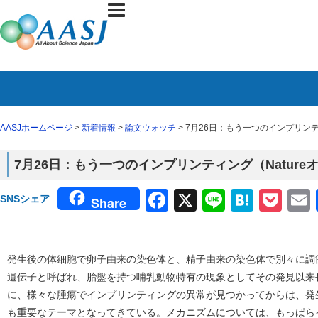
AASJホームページ
>
新着情報
>
論文ウォッチ
> 7月26日：もう一つのインプリンテ
7月26日：もう一つのインプリンティング（Natur
Facebook
X
Line
Haten
Poc
SNSシェア
Share
発生後の体細胞で卵子由来の染色体と、精子由来の染色体で別々に調
遺伝子と呼ばれ、胎盤を持つ哺乳動物特有の現象としてその発見以来
に、様々な腫瘍でインプリンティングの異常が見つかってからは、発
も重要なテーマとなってきている。メカニズムについては、もっぱら