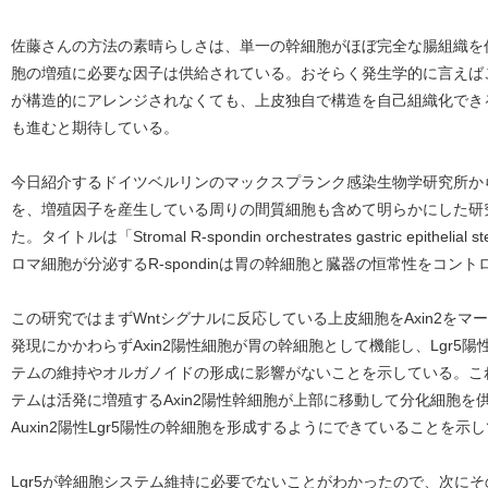
佐藤さんの方法の素晴らしさは、単一の幹細胞がほぼ完全な腸組織を
胞の増殖に必要な因子は供給されている。おそらく発生学的に言えば
が構造的にアレンジされなくても、上皮独自で構造を自己組織化でき
も進むと期待している。
今日紹介するドイツベルリンのマックスプランク感染生物学研究所か
を、増殖因子を産生している周りの間質細胞も含めて明らかにした研究で
た。タイトルは「Stromal R-spondin orchestrates gastric epithelial s
ロマ細胞が分泌するR-spondinは胃の幹細胞と臓器の恒常性をコン
この研究ではまずWntシグナルに反応している上皮細胞をAxin2をマ
発現にかかわらずAxin2陽性細胞が胃の幹細胞として機能し、Lgr5
テムの維持やオルガノイドの形成に影響がないことを示している。こ
テムは活発に増殖するAxin2陽性幹細胞が上部に移動して分化細胞
Auxin2陽性Lgr5陽性の幹細胞を形成するようにできていることを示
Lgr5が幹細胞システム維持に必要でないことがわかったので、次にそのリ