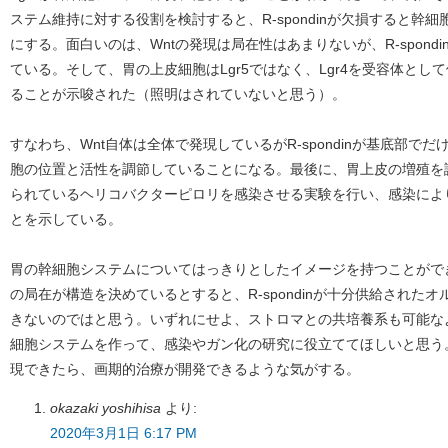
ステム維持に対する役割を検討すると、R-spondinが欠損すると幹
にする。面白いのは、Wntの発現は局在性はあまりないが、R-spon
ている。そして、胃の上皮細胞はLgr5ではなく、Lgr4を受容体として使
ることが示唆された（照明はされていないと思う）。
すなわち、Wnt自体は全体で発現しているがR-spondinが基底部
胞の位置と活性を調節していることになる。最後に、胃上皮の増殖を
られているヘリコバクターピロリを感染させる実験を行い、感染によりR-
とを示している。
胃の幹細胞システムについてはっきりとしたイメージを持つことができるよ
の局在が構造を決めているとすると、R-spondinが十分供給された
きないのではと思う。いずれにせよ、ストロマとの共培養系も可能な
細胞システムを作って、感染やガン化の研究に役立ててほしいと思う
現できたら、画期的治療が開発できるような気がする。
okazaki yoshihisa
より:
2020年3月1日 6:17 PM