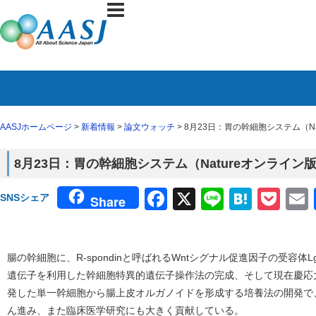
AASJホームページ
>
新着情報
>
論文ウォッチ
> 8月23日：胃の幹細胞システム（N
8月23日：胃の幹細胞システム（Natureオンライン
Facebook
X
Line
Haten
Poc
SNSシェア
Share
腸の幹細胞に、R-spondinと呼ばれるWntシグナル促進因子の受容体L
遺伝子を利用した幹細胞特異的遺伝子操作法の完成、そして現在慶応
発した単一幹細胞から腸上皮オルガノイドを形成する培養法の開発で
ん進み、また臨床医学研究にも大きく貢献している。