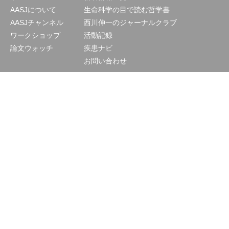
AASJについて
生命科学の目で読む哲学書
AASJチャンネル
西川伸一のジャーナルクラブ
ワークショップ
活動記録
論文ウォッチ
疾患ナビ
お問い合わせ