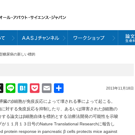
１型糖尿病の新しい標的
acebook
X
Line
Hatena
Pocket
Email
共
2013年11月18日
有
膵臓のβ細胞が免疫反応によって壊される事によって起こる。
胞に対する免疫反応を抑制したり、あるいは障害されたβ細胞の
介する論文はβ細胞自体を標的とする治療法開発の可能性を示唆
３日号のNature Translational Researchに報告し
otein response in pancreatic β cells protects mice against