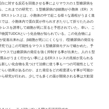
れていない蛋白に対する反応を回復させる事によりマウスの１型糖尿病を
る。これまでの研究で、１型糖尿病のβ細胞が小胞体（ER）ス
。ERストレスとは、小胞体の中で起こる様々な過程がうまく進
スでは、小胞体内で蛋白質が作られすぎたりして折りたたみの
ストレスを誘導して細胞が死に至ると予想されていた。幸い、こ
物質TUDCAという化合物が知られている。この化合物によ
が促進出来れば、β細胞が死ににくくなり、I型糖尿病の発症を
研究ではこの可能性をマウス１型糖尿病モデルで確かめた。予
たマウスでは糖尿病の発症を強く抑制する事が出来た。人の１型
り畳みがうまく行かない事によるERストレスの兆候が見られる
る新しい化合物を見つけて治療に使う事も一つの可能性として
ぐらい効果があるのか、また発症をどの程度遅らす事が可能か
から研究が行われ、少しでも多くの薬が開発される事は大歓迎