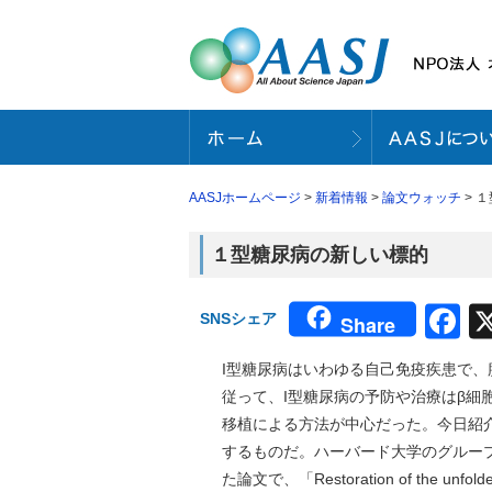
AASJホームページ
>
新着情報
>
論文ウォッチ
> 
１型糖尿病の新しい標的
F
SNSシェア
Share
I型糖尿病はいわゆる自己免疫疾患で、
従って、I型糖尿病の予防や治療はβ細
移植による方法が中心だった。今日紹
するものだ。ハーバード大学のグループが１１月１
た論文で、「Restoration of the unfolded pr