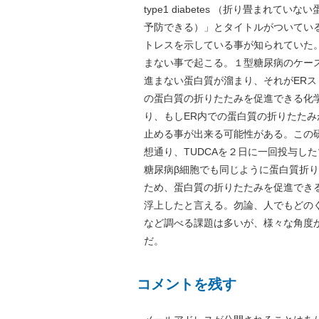
type1 diabetes （折り畳ま
予防できる）」とタイトルがついてい
トレスを示している事が知られていた
まない事で起こる。１型糖尿病のケー
進まない蛋白質が溜まり、それがER
の蛋白質の折りたたみを促進できる化学
り、もしER内での蛋白質の折りたたみ
止める事が出来る可能性がある。この
想通り、TUDCAを２日に一回投与し
糖尿病β細胞でも同じように蛋白質折
ため、蛋白質の折りたたみを促進でき
浮上したと言える。勿論、人でもどの
など調べる課題は多いが、様々な角度
だ。
コメントを残す