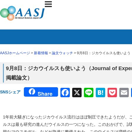
AASJホームページ
>
新着情報
>
論文ウォッチ
> 9月8日：ジカウイルスも使いよう（Jour
9月8日：ジカウイルスも使いよう（Journal of Experi
掲載論文）
Facebook
X
Line
Haten
Poc
SNSシェア
Share
1年前大騒ぎになったジカウイルス流行はほぼ制圧できたようだが、
ルスは最も研究の進んだウイルスの一つになった。このおかげで、試
能なマウスモデル、などが急速に整備された。このウイルスは増殖の