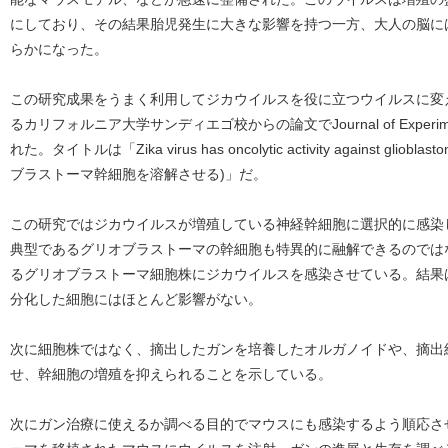
にしており、その結果胎児発生に大きな影響を持つ一方、大人の脳に
らかになった。
この研究成果をうまく利用してジカウイルスを役に立つウイルスに変
るカリフォルニア大学サンディエゴ校からの論文でJournal of Experime
れた。タイトルは「Zika virus has oncolytic activity against gliob
ブラストーマ幹細胞を溶解させる)」だ。
この研究ではジカウイルスが増殖している神経幹細胞に選択的に感染
典型であるグリオブラストーマの幹細胞も特異的に融解できるのでは
るグリオブラストーマ細胞株にジカウイルスを感染させている。結果
分化した細胞にはほとんど影響がない。
次に細胞株ではなく、摘出したガンを培養したオルガノイドや、摘出
せ、幹細胞の増殖を抑えられることを示している。
次にガン治療に使えるか調べる目的でマウスにも感染するよう順応さ