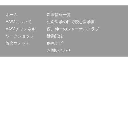
ホーム
新着情報一覧
AASJについて
生命科学の目で読む哲学書
AASJチャンネル
西川伸一のジャーナルクラブ
ワークショップ
活動記録
論文ウォッチ
疾患ナビ
お問い合わせ