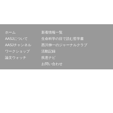
ホーム
新着情報一覧
AASJについて
生命科学の目で読む哲学書
AASJチャンネル
西川伸一のジャーナルクラブ
ワークショップ
活動記録
論文ウォッチ
疾患ナビ
お問い合わせ