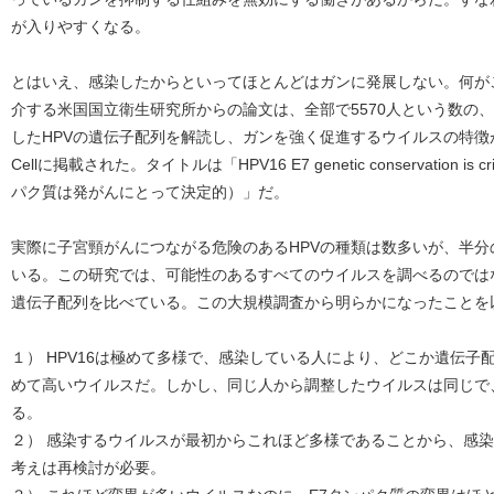
が入りやすくなる。
とはいえ、感染したからといってほとんどはガンに発展しない。何が
介する米国国立衛生研究所からの論文は、全部で5570人という数の
したHPVの遺伝子配列を解読し、ガンを強く促進するウイルスの特徴
Cellに掲載された。タイトルは「HPV16 E7 genetic conservation is crit
パク質は発がんにとって決定的）」だ。
実際に子宮頸がんにつながる危険のあるHPVの種類は数多いが、半分の
いる。この研究では、可能性のあるすべてのウイルスを調べるのではな
遺伝子配列を比べている。この大規模調査から明らかになったことを
１） HPV16は極めて多様で、感染している人により、どこか遺伝
めて高いウイルスだ。しかし、同じ人から調整したウイルスは同じで
る。
２） 感染するウイルスが最初からこれほど多様であることから、感
考えは再検討が必要。