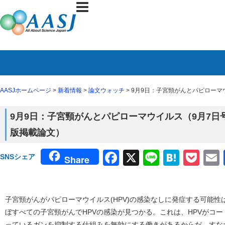
AASJホームページ
>
新着情報
>
論文ウォッチ
> 9月9日：子宮頸がんとパピローマウイ
9月9日：子宮頸がんとパピローマウイルス（9月7日号Cel
版掲載論文）
Facebook
X
Line
Haten
Poc
SNSシェア
Share
子宮頸がんがパピローマウイルス(HPV)の感染なしに発症する可能
ぼすべての子宮頸がんでHPVの感染が見つかる。これは、HPVがコ
っているガンを抑制する仕組みを無効にする働きがあるからだ。すな