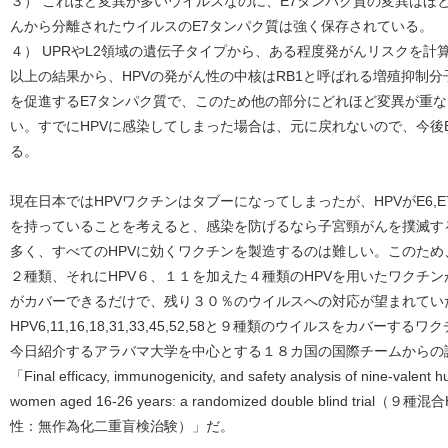
３） これほど変異が多いウイルスなのに、E7タンパク質の変異はほ
んから分離されたウイルスのE7タンパク質は強く保存されている。
４） UPRやL2領域の遺伝子タイプから、ある程度発がんリスクを計
以上の結果から、HPVの発がん性の中核はRB1と呼ばれる増殖抑制
を促進するE7タンパク質で、このため他の部分にどれほど変異が重な
い。すでにHPVに感染してしまった場合は、元に戻れないので、今後
る。
現在日本ではHPVワクチンはタブーになってしまったが、HPVがE6,
を持っていることを考えると、感染を防げるなら子宮頸がんを撲滅す
多く、すべてのHPVに効くワクチンを製造するのは難しい。このため、最
２種類、それにHPV６、１１を加えた４種類のHPVを用いたワクチ
がカバーできるだけで、残り３０％のウイルスへの対応が望まれてい
HPV6,11,16,18,31,33,45,52,58と９種類のウイルスをカバ
今日紹介するアラバマ大学を中心とする１８カ国の国際チームからの
「Final efficacy, immunogenicity, and safety analysis of nine-valent 
women aged 16-26 years: a randomized double blind 
性：無作為化二重盲検治験）」だ。