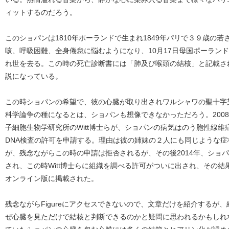
ィットするのだろう。
このショパンは1810年ポーランドで生まれ1849年パリで３９歳の
咳、呼吸困難、全身倦怠に悩むようになり、10月17日母国ポーラン
れ世を去る。この時の死亡診断書には「肺及び喉頭の結核」と記載さ
説になっている。
この時ショパンの希望で、彼の心臓が取り出されワルシャワの聖十字
科学論争の種になるとは、ショパンも想像できなかっただろう。200
子細胞生物学研究所のWitt博士らが、ショパンの病気はのう胞性線
DNA検査の許可を申請する。理由は彼の姉妹の２人にも同じような
が、残念ながらこの時の申請は拒否されるが、その後2014年、ショ
され、この時Witt博士らに組織を調べる許可がついに出され、その結果がThe Amer
オンライン版に掲載された。
残念ながらFigureにアクセスできないので、文章だけを紹介するが
ぜ心臓を見ただけで結核と判断できるのかと疑問に思われるかもしれ