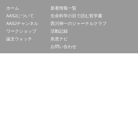
ホーム
新着情報一覧
AASJについて
生命科学の目で読む哲学書
AASJチャンネル
西川伸一のジャーナルクラブ
ワークショップ
活動記録
論文ウォッチ
疾患ナビ
お問い合わせ