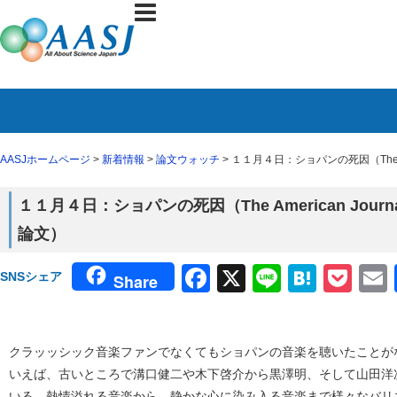
AASJホームページ
>
新着情報
>
論文ウォッチ
> １１月４日：ショパンの死因（The Ame
１１月４日：ショパンの死因（The American Journa
論文）
Facebook
X
Line
Haten
Poc
SNSシェア
Share
クラッッシック音楽ファンでなくてもショパンの音楽を聴いたことが
いえば、古いところで溝口健二や木下啓介から黒澤明、そして山田洋
いる。熱情溢れる音楽から、静かな心に染み入る音楽まで様々なバリ