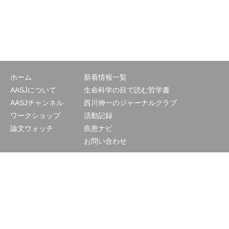
ホーム
新着情報一覧
AASJについて
生命科学の目で読む哲学書
AASJチャンネル
西川伸一のジャーナルクラブ
ワークショップ
活動記録
論文ウォッチ
疾患ナビ
お問い合わせ