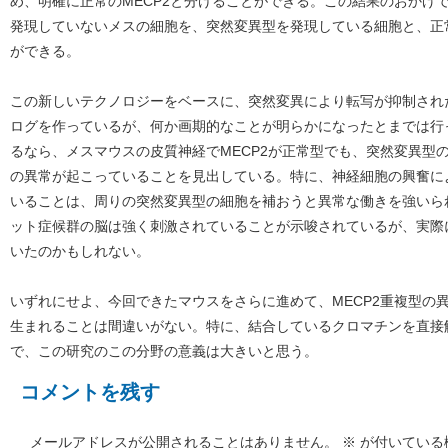
め、明確に正常のMECP2と分けることができる。この結果のおかげで
発現していないメスの細胞を、突然変異型を発現している細胞と、正
ができる。
この新しいテクノロジーをベースに、突然変異により転写が抑制され
ログを作っているが、何か画期的なことが明らかになったとまでは行
るなら、メスマウスの皮質神経でMECP2が正常型でも、突然変異型
の異常が起こっていることを見出している。特に、神経細胞の興奮に
いることは、周りの突然変異型の細胞を補おうと異常な働きを強いら
ット症候群の脳は強く刺激されていることが示唆されているが、実際
いたのかもしれない。
いずれにせよ、今回できたマウスをさらに進めて、MECP2重複型の
生まれることは間違いがない。特に、結合しているクロマチンを直接
で、この研究のこの分野の意義は大きいと思う。
コメントを残す
メールアドレスが公開されることはありません。
※
が付いている