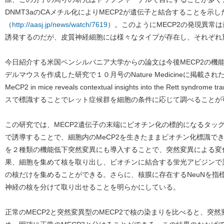
DNMT3aのCAメチル化によりMECP2が遺伝子と結合することを示
（
http://aasj.jp/news/watch/7619
）。このようにMECP2の発現異常
誘発するのだが、皮質神経細胞には様々なタイプが存在し、それぞれ
今日紹介する米国ペンシルバニア大学からの論文は今後MECP2の機
デルマウスを作成した研究で１０月号のNature Medicineに掲載された。タイト
MeCP2 in mice reveals contextual insights into the Rett synd
スで標識することでレット症候群を細胞の条件に応じて調べることが
この研究では、MECP2遺伝子の末端にビオチン化の標的になるタッ
で誘導することで、細胞内のMeCP2を生きたままビオチン化標識で
を２種類の機能低下突然変異にも導入することで、突然変異による変
果、細胞を集めて核を取り出し、ビオチンに結合する蛍光アビジンで染
の核だけを集めることができる。さらに、核膜に存在するNeuNを指
神経の核を分けて取り出せることを明らかにしている。
正常のMECP2と突然変異型のMECP2で核の染まりを比べると、突