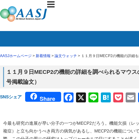
AASJホームページ
>
新着情報
>
論文ウォッチ
> １１月９日MECP2の機能の詳細を調
１１月９日MECP2の機能の詳細を調べられるマウスの作成（
号掲載論文）
Facebook
X
Line
Haten
Poc
SNSシェア
Share
今最も研究の進展が早い分子の一つがMECP2だろう。機能欠損（レッ
複症）と立ち向かうべき両方の病気があるし、MECP2の機能につい
際、この分子の周りの研究はトップジャーナルで目にすることが多く