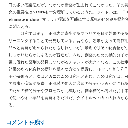
口の多い感染症だが、なかなか新薬が生まれてこなかった。その
究の重要性はNatureも十分理解しているようだ。タイトルは、「Targeting 
eliminate malaria (マラリア撲滅を可能にする原虫のPI(4)
に聞こえる。
研究ではまず、細胞内に寄生するマラリアを殺す効果のある
リーニングすることで発見している。昔なら、効果があって副作
品へと開発が進められたかもしれないが、最近ではその化合物が
しっかり明らかにするのが普通だ。即ち、創薬のための標的分子
更に優れた薬剤の発見につながるチャンスが大きくなる。この仕
効果のある化合物の標的を様々な方法で探索し、PI(4)Kと言う
子が決まると、次はメカニズムの研究へと進む。この研究では、PI
ア原虫が増殖する際、細胞膜の陥入に必須の分子が明らかにされ
のための標的分子やプロセスが完成した。創薬標的へ向けたお手
で使いやすい薬品を開発するだけだ。タイトルへの力の入れ方か
る。
コメントを残す