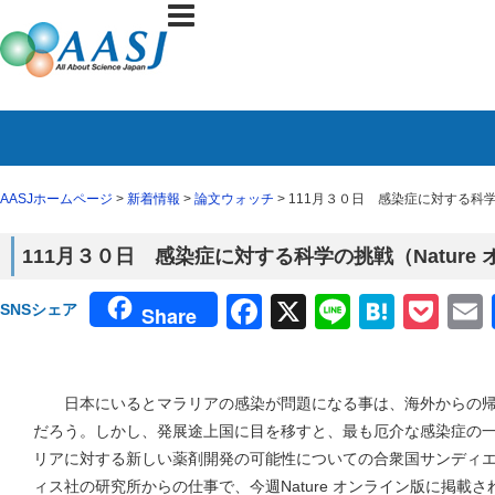
AASJホームページ
>
新着情報
>
論文ウォッチ
> 111月３０日 感染症に対する科学
111月３０日 感染症に対する科学の挑戦（Nature
Facebook
X
Line
Haten
Poc
SNSシェア
Share
日本にいるとマラリアの感染が問題になる事は、海外からの帰
だろう。しかし、発展途上国に目を移すと、最も厄介な感染症の
リアに対する新しい薬剤開発の可能性についての合衆国サンディエゴにあ
ィス社の研究所からの仕事で、今週Nature オンライン版に掲載