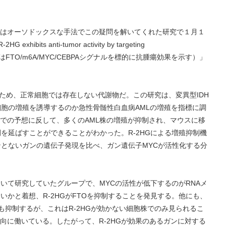
はオーソドックスな手法でこの疑問を解いてくれた研究で１月１
its anti-tumor activity by targeting
（R-2HGはFTO/m6A/MYC/CEBPAシグナルを標的に抗腫瘍効果を示す）」
れるため、正常細胞では存在しない代謝物だ。この研究は、変異型IDH
細胞の増殖を誘導するのか急性骨髄性白血病AMLの増殖を指標に調
での予想に反して、多くのAML株の増殖が抑制され、マウスに移
間を延ばすことができることがわかった。R-2HGによる増殖抑制機
ンとないガンの遺伝子発現を比べ、ガン遺伝子MYCが活性化する分
いて研究していたグループで、MYCの活性が低下するのがRNAメ
いかと着想、R-2HGがFTOを抑制することを発見する。他にも、
T2も抑制するが、これはR-2HGが効かない細胞株でのみ見られるこ
向に働いている。したがって、R-2HGが効果のあるガンに対する