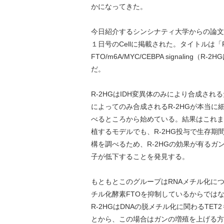
かになってきた。
今日紹介するシンシナティ大学からの論文
１日号のCellに掲載された。タイトルは「R-2HG exhib
FTO/m6A/MYC/CEBPA signaling
だ。
R-2HGはIDH変異体のみにより合成さ
によってのみ合成されるR-2HGが本当に
べるところから始めている。結果はこれま
植するモデルでも、R-2HG投与で生存期
構を調べるため、R-2HGの効果が有るガ
子が低下することを発見する。
もともとこのグループはRNAメチル化につ
チル化酵素FTOを抑制しているからではな
R-2HGはDNAの脱メチル化に関わるTE
とから、この場合はガンの増殖を上げる方