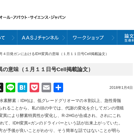
１月４日発ガンにおけるIDH変異の意味（１月１１日号Cell掲載論文）
異の意味（１月１１日号Cell掲載論文）
acebook
X
Line
Hatena
Pocket
Email
共
2018年1月4日
有
(イソクエン酸脱水素酵素：IDH)は、低グレードグリオーマの８割以上、急性骨髄
られることから、私の頭の中では、代謝の変化を介してガンの増殖
変異により酵素特異性が変化し、R-2HGが合成され、されにこれ
れて、IDH変異=ガンのドライバーという話が出来上がっていた。
る方が予後が良いことがわかり、そう簡単な話ではないことが明ら