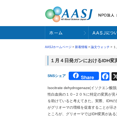
AASJホームページ
>
新着情報
>
論文ウォッチ
> 
１月４日発ガンにおけるIDH変
F
SNSシェア
Share
Isocitrate dehydrogenaze
性白血病の１０−２０％に特定の変異が見
を助けていると考えてきた。実際、IDHの
がグリオーマの増殖を促進することが示さ
ところが、グリオーマではIDH変異があ