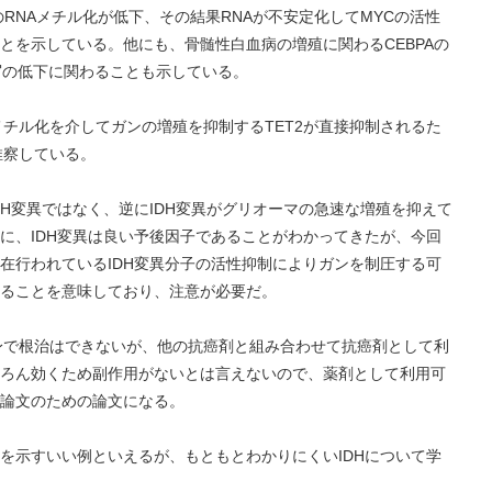
のRNAメチル化が低下、その結果RNAが不安定化してMYCの活性
とを示している。他にも、骨髄性白血病の増殖に関わるCEBPAの
写の低下に関わることも示している。
脱メチル化を介してガンの増殖を抑制するTET2が直接抑制されるた
推察している。
H変異ではなく、逆にIDH変異がグリオーマの急速な増殖を抑えて
に、IDH変異は良い予後因子であることがわかってきたが、今回
在行われているIDH変異分子の活性抑制によりガンを制圧する可
ることを意味しており、注意が必要だ。
自身で根治はできないが、他の抗癌剤と組み合わせて抗癌剤として利
ろん効くため副作用がないとは言えないので、薬剤として利用可
論文のための論文になる。
を示すいい例といえるが、もともとわかりにくいIDHについて学