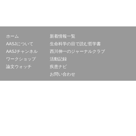
ホーム
新着情報一覧
AASJについて
生命科学の目で読む哲学書
AASJチャンネル
西川伸一のジャーナルクラブ
ワークショップ
活動記録
論文ウォッチ
疾患ナビ
お問い合わせ