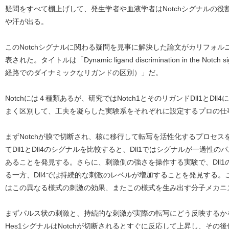
疑問をすべて棚上げして、発生学者や血液学者はNotchシグナルの
や汗が出る。
このNotchシグナルに関わる疑問を見事に解決した論文がカリフォルニ
表された。タイトルは「Dynamic ligand discrimination in the Notch
経路でのダイナミックなリガンドの区別）」だ。
Notchには４種類あるが、研究ではNotch1とそのリガンドDll1とD
まく区別して、工夫を凝らした実験系をそれぞれに設定するプロの仕
まずNotchが膜で切断され、核に移行して転写を活性化するプロセ
てDll1とDll4のシグナルを比較すると、Dll1ではシグナルが一過性の
あることを発見する。さらに、刺激側の強さを操作する実験で、Dll
る一方、Dll4では持続的な刺激のレベルが増加することを発見する
はこの異なる様式の刺激の効果、またこの様式を生み出す分子メカニ
まずパルス状の刺激と、持続的な刺激が実際の転写にどう反映するか
Hes1シグナルはNotchが切断されるとすぐに反応して上昇し、その後低