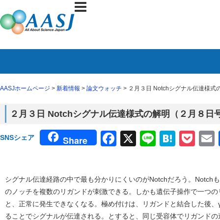
AASJホームページ
>
新着情報
>
論文ウォッチ
> ２月３日 Notchシグナル伝達様
２月３日 Notchシグナル伝達様式の解明（２月８日号
Facebook
X
Line
Haten
Poc
SNSシェア
Share
シグナル伝達経路の中で最も分かりにくいのがNotchだろう。Notc
のノッチを複数のリガンドが刺激できる。しかも遺伝子操作で一つの
と、正常に発生できなくなる。極め付けは、リガンドと結合した後、
ることでシグナルが伝達される。とすると、同じ受容体でリガンドの