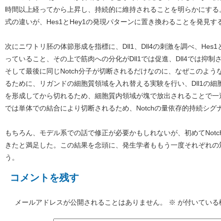
時間以上経ってから上昇し、持続的に維持されることを明らかにする。すな
式の違いが、Hes1とHey1の発現パターンに置き換わることを発見す
次にニワトリ胚の体節形成を指標に、Dll1、Dll4の刺激を調べ、Hes
っていること、その上で筋肉への分化がDll1では促進、Dll4では抑
そして最後に同じNotch分子が切断されるだけなのに、なぜこのよ
るために、リガンドの細胞質領域を入れ替える実験を行い、Dll1の細胞
を形成してから切れるため、細胞質内領域が塊で放出されることで一過
では単体での結合により切断されるため、Notchの量依存的持続シ
もちろん、モデル系での話で修正が必要かもしれないが、初めてNot
きたと満足した。この結果を念頭に、発生学者ももう一度それぞれの
う。
コメントを残す
メールアドレスが公開されることはありません。
※
が付いている