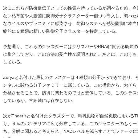
次にこれらが防御遺伝子としての性質を持っているか調べるため、今
ない枯草菌や大腸菌に防御分子クラスターを一個づつ導入し、調べた
なウイルスやプラスミドに感染させ、防御システムが感染防御に本当
終的に９種類の新しい防御分子クラスターを特定している。
予想通り、これらのクラスターにはクリスパーやRNAiに関わる既知
に集合しており、この方法の妥当性が証明された。あとは、このうち
している。
Zoryaと名付けた最初のクラスターは４種類の分子からできており
ンネルに関わる分子ファミリーに属している。この構造から、おそら
分極させることで、防御に関わるのではと想像している。このクラス
しているが、古細菌には存在しない。
次がThoerisと名付けたクラスターで、哺乳動物が自然免疫に用いる
り、４％のバクテリアに広く分布している。このクラスターのもう一つの
ち、分解に関わると考えられ、NADレベルを減らすことでファージ