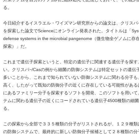
る。
今日紹介するイスラエル・ワイズマン研究所からの論文は、クリスパ−
を探索した論文でScienceにオンライン発表された。タイトルは「Systematic d
defense systems in the microbial pangenome（微生
探索）」だ。
これまで遺伝子探索というと、特定の遺伝子に関連する遺伝子を探す
い。クリスパ−/Casの例から細菌の防御システムは特定セットの遺
多いことから、これまで知られていない防御システムに関わる分子も
高く、したがって既知の防御分子の近くに存在している可能性がある
にあるファミリー分子を探索するソフトを開発、このソフトを用いて
テムに関わる遺伝子の近くにコードされている遺伝子4500種類の細
る。
この探索から全部で３３５種類の分子がリストされるが、１２９種類
の防御システムで、最終的に新しい防御分子候補として２８種類の分