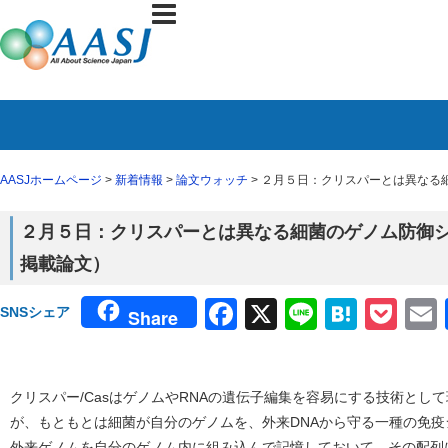
AASJホームページ
>
新着情報
>
論文ウォッチ
> ２月５日：クリスパーとは異なる細
２月５日：クリスパーとは異なる細菌のゲノム防御シス
掲載論文）
Facebook
X
Line
Haten
Poc
SNSシェア
Share
クリスパー/CasはゲノムやRNAの遺伝子編集を容易にする技術とし
が、もともとは細菌が自分のゲノムを、外来DNAから守る一種の免
外来ゲノムを自分のゲノム内に組み込んで記憶しておいて、その配列