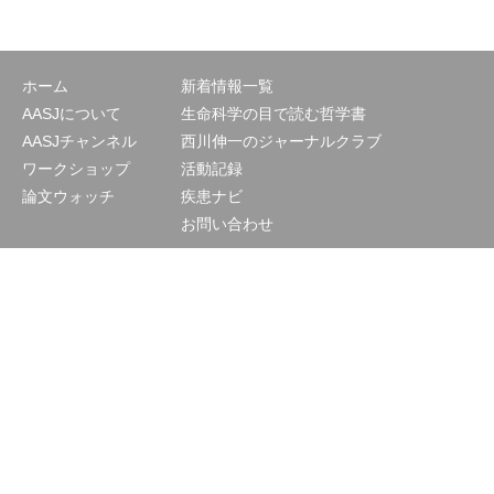
ホーム
新着情報一覧
AASJについて
生命科学の目で読む哲学書
AASJチャンネル
西川伸一のジャーナルクラブ
ワークショップ
活動記録
論文ウォッチ
疾患ナビ
お問い合わせ