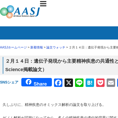
AASJホームページ
>
新着情報
>
論文ウォッチ
> ２月１４日：遺伝子発現から主要精
２月１４日：遺伝子発現から主要精神疾患の共通性
Science掲載論文）
Facebook
X
Line
Haten
Poc
SNSシェア
Share
久しぶりに、精神疾患のオミックス解析の論文を取り上げる。
ゲノム解析が可能になってから、多くの精神疾患の遺伝的背景に関す