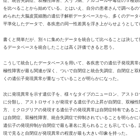
症、統合失調症、双極性障害、大うつ病、アルコール中毒症の５種類
を比べることから始めている。とはいえ、自分の患者さんで調べるの
められた大脳皮質細胞の遺伝子解析データベースから、多くのデータ
平準化したデータで、各疾患の同一性差異を浮き上がらせようとして
書くと簡単だが、別々に集めたデータを統合して比べることは決して
るデータベースを統合したことは高く評価できると思う。
こうして統合したデータベースを用いて、各疾患での遺伝子発現異常
極性障害が最も関連が深く、ついで自閉症と統合失調症、自閉症と双
くの遺伝子発現異常が重なっていることが明らかになった。
次に発現異常を示す遺伝子を、様々なタイプのニューロン、アストロ
に分類し、アストロサイトが発現する遺伝子の上昇が自閉症、双極性
方、ミクログリアの発現する遺伝子の発現異常は自閉症特有であるこ
は自閉症、双極性障害、統合失調症で抑制されていることを明らかに
遺伝子の発現抑制が自閉症で最も著名に見られることも示している。
現で見ると自閉症が発現異常の程度が最も大きい印象を持った。