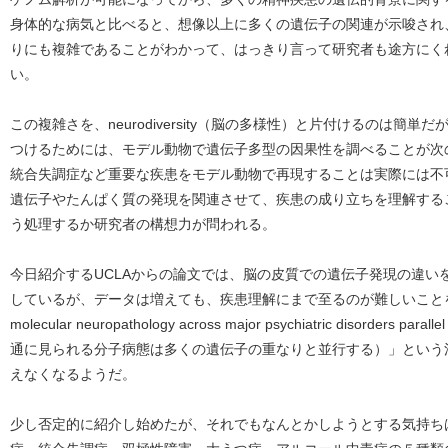
身体的な病気と比べると、想像以上に多くの遺伝子の関連が示唆され
りにも複雑であることがわかって、はっきり言って研究者も途方にく
い。
この複雑さを、neurodiversity（脳の多様性）と片付けるのは簡
つけるためには、モデル動物で遺伝子多型の因果性を調べることが次
統合失調症など重要な疾患をモデル動物で再現することは実際には不
遺伝子やたんぱく質の発現を関連させて、疾患の成り立ちを理解する
う処理するか研究者の構想力が問われる。
今日紹介するUCLAからの論文では、脳の皮質での遺伝子発現の違い
しているが、データは増えても、疾患理解にまで至るのが難しいことを思
molecular neuropathology across major psychiatric disorders p
通に見られる分子病態は多くの遺伝子の重なりと並行する）」という
えなくなるようだ。
少し否定的に紹介し始めたが、それでもなんとかしようとする気持ち