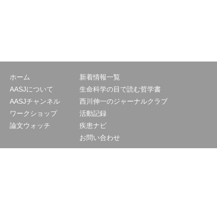
ホーム
新着情報一覧
AASJについて
生命科学の目で読む哲学書
AASJチャンネル
西川伸一のジャーナルクラブ
ワークショップ
活動記録
論文ウォッチ
疾患ナビ
お問い合わせ