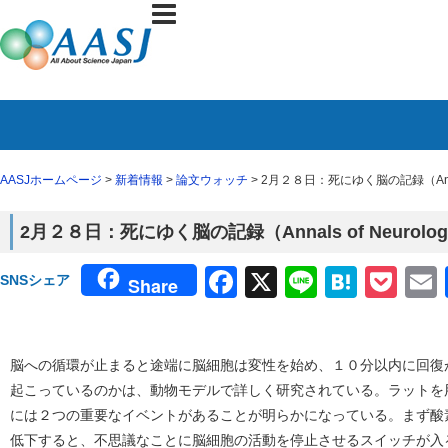
AASJホームページ
>
新着情報
>
論文ウォッチ
> 2月２８日：死にゆく脳の記録（Annal
2月２８日：死にゆく脳の記録（Annals of Neuro
Facebook
X
Line
Haten
Poc
SNSシェア
Share
脳への循環が止まると途端に脳細胞は変性を始め、１０分以内に回復
起こっているのかは、動物モデルで詳しく研究されている。ラットを
には２つの重要なイベントがあることが明らかになっている。まず酸
低下すると、不思議なことに脳細胞の活動を停止させるスイッチが入