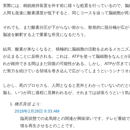
実際には、精鋭維持装置を外す前に様々な処置を行っているので、脳
人間も急速に酸素濃度が低下すると、同じコースを辿って脳細胞が死
それでも、まだ酸素分圧が下がらない前から、散発的に脱分極が広が
脳波を解釈する上で重要な所見になるだろう。
結局、酸素が来なくなると、積極的に脳細胞の活動を止めるメカニズ
が止まることに反映される。これは、ATPを使って脳細胞をなんとか
れが維持できる間はまだ回復の可能性がある。しかし、ATPが尽きて
だ努力を続けている領域を巻き込んで広がってしまうというシナリオ
しかし、死のプロセスも、人間となると意外とわかっていないのだと
脳も、いつか同じ過程に見舞われるが、それまでは頑張ろうという気
橋爪良信
より:
2018年2月28日 9:33 AM
臨死状態での走馬燈との関連が興味深いです。テレビ番組で
憶を再生させるとのことです。