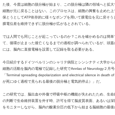
た後、今度は細胞の脱分極が始まり、この脱分極は隣の領域へと拡大
細胞が元に戻ることはない。このプロセスは、細胞の興奮を止めた上
保とうとしてATP依存的に様々なポンプを用いて膜電位を元に戻そう
膜電位差を維持できずに脱分極が広がるとされている。
では人間でも同じことが起こっているのか？これを確かめるのは簡単
て、循環が止まった後亡くなるまでの過程が調べられているが、頭蓋
には、脳内に直接電極を設置して記録を取る必要がある。
今日紹介するドイツベルリンのシャリテ病院とシンシナティ大学から
細胞の活動を脳内の電極で記録した研究でAnnlas of Neurology
「Terminal spreading depolarization and electrical silence in de
が死にゆく過程で見られる最後の脱分極と電気的停止）」だ。
この研究では、脳出血や外傷で呼吸中枢の機能が失われたため、生命
の判断で生命維持装置を外す時、許可を得て脳皮質表面、あるいは深
をモニターしながら、脳内の酸素分圧の低下から始まる脳細胞の最後