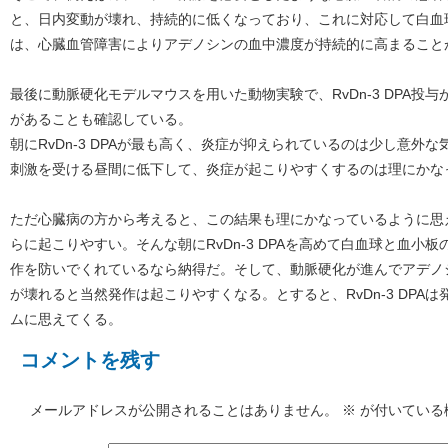
と、日内変動が壊れ、持続的に低くなっており、これに対応して白血
は、心臓血管障害によりアデノシンの血中濃度が持続的に高まること
最後に動脈硬化モデルマウスを用いた動物実験で、RvDn-3 DPA投
があることも確認している。
朝にRvDn-3 DPAが最も高く、炎症が抑えられているのは少し意外
刺激を受ける昼間に低下して、炎症が起こりやすくするのは理にかな
ただ心臓病の方から考えると、この結果も理にかなっているように思
らに起こりやすい。そんな朝にRvDn-3 DPAを高めて白血球と血小
作を防いでくれているなら納得だ。そして、動脈硬化が進んでアデノ
が壊れると当然発作は起こりやすくなる。とすると、RvDn-3 DPA
ムに思えてくる。
コメントを残す
メールアドレスが公開されることはありません。
※
が付いている