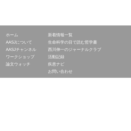
ホーム
新着情報一覧
AASJについて
生命科学の目で読む哲学書
AASJチャンネル
西川伸一のジャーナルクラブ
ワークショップ
活動記録
論文ウォッチ
疾患ナビ
お問い合わせ