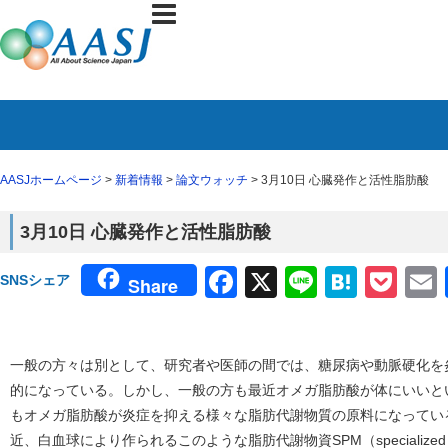
AASJホームページ
>
新着情報
>
論文ウォッチ
> 3月10日 心臓発作と活性脂肪酸
3月10日 心臓発作と活性脂肪酸
Facebook
X
Line
Haten
Poc
SNSシェア
Share
一般の方々は別として、研究者や医師の間では、糖尿病や動脈硬化を
的になっている。しかし、一般の方も最近オメガ脂肪酸が体にいいと
もオメガ脂肪酸が炎症を抑える様々な脂肪代謝物質の原料になってい
近、白血球により作られるこのような脂肪代謝物資SPM（specialized pro-