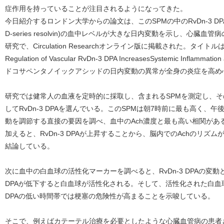
症作用を持っていることが注目されるようになってきた。
今日紹介するロンドン大学からの論文は、このSPMの中のRvDn-3 DPA(n-3 doco
D-series resolvin)の血中レベルが大きな日内変動を示し、心
研究で、Circulation Researchオンライン版に掲載された。タイトルは「Impair
Regulation of Vascular RvDn-3 DPA IncreasesSystemic Inflammatio
ドコサペンタノイックアシッドの日内変動の異常が全身の炎症を高め
研究では健常人の血液を定時的に採取し、含まれるSPMを測定し、そ
してRvDn-3 DPAを選んでいる。このSPMは朝7時前に最も高く、
動を調節する直接の要因を調べ、血中のAch濃度と最も高い相関があ
加えると、RvDn-3 DPAが上昇することから、脳内でのAchのリズムが
結論している。
次に血中の白血球の活性化マーカーを調べると、RvDn-3 DPAの変動
DPAが低下すると白血球が活性化される。そして、活性化された白血球
DPAの低い時間帯では梗塞の危険性が高まることを示唆している。
そこで、例えばカテーテル治療を必要としたような心臓血管病の患者さんに