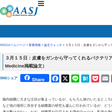
AASJホームページ
>
新着情報
>
論文ウォッチ
> ３月１５日：皮膚をガンから守ってくれるバ
３月１５日：皮膚をガンから守ってくれるバクテリア（Scienc
Medicine掲載論文）
Facebook
X
Line
Haten
Poc
SNSシェア
Share
腸内細菌に大きな注目が集まっているが、もちろん体のいたるところ
など他の場所に存在する細菌叢の研究も盛んに行われているが、どう
者の数は少ない。ただ。細菌叢が注目される理由の一つは、私達の身