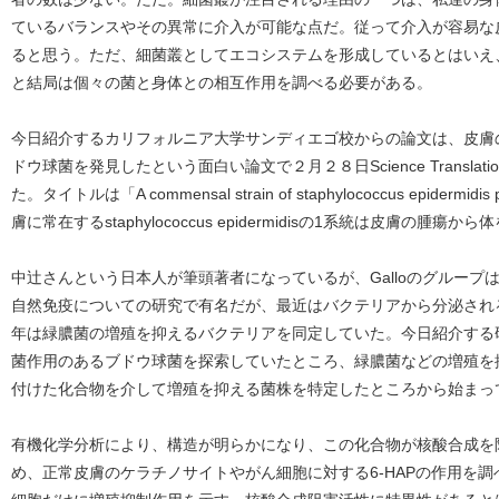
ているバランスやその異常に介入が可能な点だ。従って介入が容易な
ると思う。ただ、細菌叢としてエコシステムを形成しているとはいえ
と結局は個々の菌と身体との相互作用を調べる必要がある。
今日紹介するカリフォルニア大学サンディエゴ校からの論文は、皮膚
ドウ球菌を発見したという面白い論文で２月２８日Science Translatio
た。タイトルは「A commensal strain of staphylococcus epidermidis pr
膚に常在するstaphylococcus epidermidisの1系統は皮膚の腫瘍
中辻さんという日本人が筆頭著者になっているが、Galloのグルー
自然免疫についての研究で有名だが、最近はバクテリアから分泌され
年は緑膿菌の増殖を抑えるバクテリアを同定していた。今日紹介する
菌作用のあるブドウ球菌を探索していたところ、緑膿菌などの増殖を抑
付けた化合物を介して増殖を抑える菌株を特定したところから始まっ
有機化学分析により、構造が明らかになり、この化合物が核酸合成を
め、正常皮膚のケラチノサイトやがん細胞に対する6-HAPの作用を