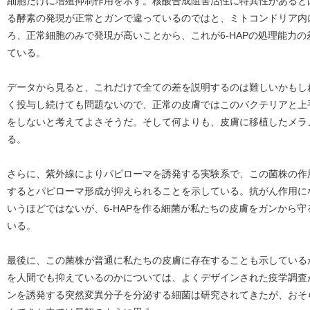
細胞だけに増殖抑制作用を示す。核酸合成阻害活性に特異性があるとは
る酵素の発現が正常とガンで違っているのではと、ミトコンドリア内
ろ、正常細胞のみで発現が高いことから、これが6-HAPの処理能力
ている。
データから見ると、これだけで全ての差を説明するのは難しいかもしれ
く投与し続けても問題ないので、正常の皮膚ではこのバクテリアと上
をしないと考えてよさそうだ。そして何よりも、皮膚に移植したメラ
る。
さらに、紫外線によりパピローマを誘発する実験系で、この菌株の作
するとパピローマ形成が抑えられることを示している。抗がん作用に
いうほどではないが、6-HAPを作る細菌が私たちの皮膚をガンから
いる。
最後に、この菌株が普通に私たちの皮膚に存在することも示している
を人間でも抑えているのかについては、よくデザインされた疫学調査
ンを誘発する突然変異分子を分泌する細菌は研究されてきたが、おそ