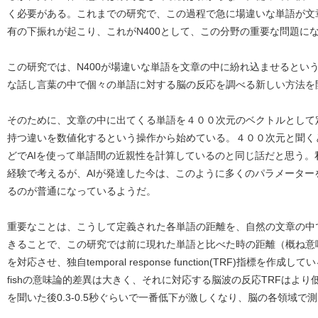
く必要がある。これまでの研究で、この過程で急に場違いな単語が文章
有の下振れが起こり、これがN400として、この分野の重要な問題に
この研究では、N400が場違いな単語を文章の中に紛れ込ませるとい
な話し言葉の中で個々の単語に対する脳の反応を調べる新しい方法を
そのために、文章の中に出てくる単語を４００次元のベクトルとして
持つ違いを数値化するという操作から始めている。４００次元と聞く
どでAIを使って単語間の近親性を計算しているのと同じ話だと思う
経験で考えるが、AIが発達した今は、このように多くのパラメータ
るのが普通になっているようだ。
重要なことは、こうして定義された各単語の距離を、自然の文章の中
きることで、この研究では前に現れた単語と比べた時の距離（概ね意
を対応させ、独自temporal response function(TRF)指標を作成し
fishの意味論的差異は大きく、それに対応する脳波の反応TRFはより
を聞いた後0.3-0.5秒ぐらいで一番低下が激しくなり、脳の各領域で