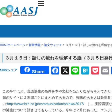
AASJホームページ
>
新着情報
>
論文ウォッチ
> ３月１６日：話しの流れを理解する
３月１６日：話しの流れを理解する脳（３月５日発行N
Facebook
X
Line
Haten
Poc
SNSシェア
Share
この半年ほど、言語誕生の条件を本や文献を当たりながら考えてきた
館のサイトに２週間ごとにまとめてあるので、興味のある人は是非参
い:
http://www.brh.co.jp/communication/shinka/2017/
）。実際講演な
の誕生について話させてもらっている。今年は２月にあった、エンジ