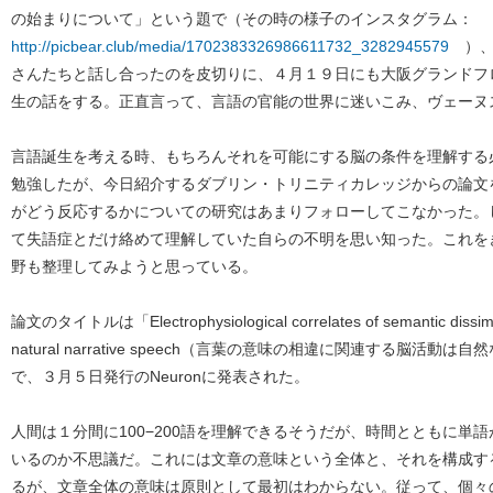
の始まりについて」という題で（その時の様子のインスタグラム：
http://picbear.club/media/1702383326986611732_3282945579
）、
さんたちと話し合ったのを皮切りに、４月１９日にも大阪グランドフ
生の話をする。正直言って、言語の官能の世界に迷いこみ、ヴェーヌ
言語誕生を考える時、もちろんそれを可能にする脳の条件を理解する
勉強したが、今日紹介するダブリン・トリニティカレッジからの論文
がどう反応するかについての研究はあまりフォローしてこなかった。
て失語症とだけ絡めて理解していた自らの不明を思い知った。これを
野も整理してみようと思っている。
論文のタイトルは「Electrophysiological correlates of semantic dissimila
natural narrative speech（言葉の意味の相違に関連する脳
で、３月５日発行のNeuronに発表された。
人間は１分間に100−200語を理解できるそうだが、時間とともに単
いるのか不思議だ。これには文章の意味という全体と、それを構成す
るが、文章全体の意味は原則として最初はわからない。従って、個々