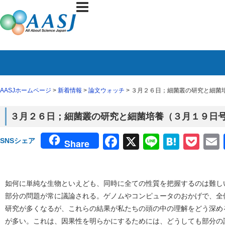
AASJホームページ
>
新着情報
>
論文ウォッチ
> ３月２６日；細菌叢の研究と細菌培
３月２６日；細菌叢の研究と細菌培養（３月１９日号N
Facebook
X
Line
Haten
Poc
SNSシェア
Share
如何に単純な生物といえども、同時に全ての性質を把握するのは難し
部分の問題が常に議論される。ゲノムやコンピュータのおかげで、全
研究が多くなるが、これらの結果が私たちの頭の中の理解をどう深め
が多い。これは、因果性を明らかにするためには、どうしても部分の