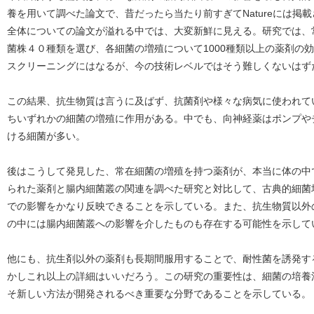
養を用いて調べた論文で、昔だったら当たり前すぎてNatureには掲
全体についての論文が溢れる中では、大変新鮮に見える。研究では、
菌株４０種類を選び、各細菌の増殖について1000種類以上の薬剤の効
スクリーニングにはなるが、今の技術レベルではそう難しくないはず
この結果、抗生物質は言うに及ばず、抗菌剤や様々な病気に使われて
ちいずれかの細菌の増殖に作用がある。中でも、向神経薬はポンプや
ける細菌が多い。
後はこうして発見した、常在細菌の増殖を持つ薬剤が、本当に体の中
られた薬剤と腸内細菌叢の関連を調べた研究と対比して、古典的細菌
での影響をかなり反映できることを示している。また、抗生物質以外
の中には腸内細菌叢への影響を介したものも存在する可能性を示して
他にも、抗生剤以外の薬剤も長期間服用することで、耐性菌を誘発す
かしこれ以上の詳細はいいだろう。この研究の重要性は、細菌の培養
そ新しい方法が開発されるべき重要な分野であることを示している。