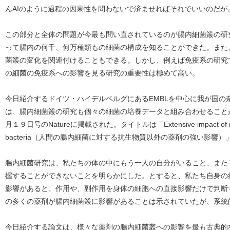
んAIのように過程の因果性を問わないで済ませればそれでいいのだが
この部分と全体の問題が今最も問い直されているのが腸内細菌叢の研
って腸内の何千、何万種類もの細菌の構成を知ることができた。また
菌叢の変化を関連付けることもできる。しかし、例えば免疫系の研究
の細菌の免疫系への影響を見る研究の重要性は極めて高い。
今日紹介するドイツ・ハイデルベルグにあるEMBLを中心に我が国の
は、腸内細菌叢の研究も個々の細菌の培養データと組み合わせること
月１９日号のNatureに掲載された。タイトルは「Extensive impact of non-ant
bacteria（人間の腸内細菌に対する抗生物質以外の薬剤の強い影響）
腸内細菌研究は、私たちの体の中にもう一人の自分がいること、また
握することができないことを明らかにした。とすると、私たち自身の
影響があると、作用や、副作用を身体の細胞への直接影響だけで判断
の多くの薬剤が腸内細菌叢に影響があることは示されていたが、系統
今日紹介する論文は、様々な薬剤の腸内細菌叢への影響を最も古典的