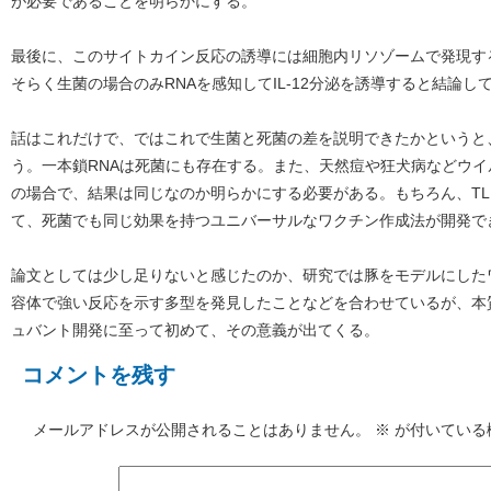
が必要であることを明らかにする。
最後に、このサイトカイン反応の誘導には細胞内リソゾームで発現する
そらく生菌の場合のみRNAを感知してIL-12分泌を誘導すると結論し
話はこれだけで、ではこれで生菌と死菌の差を説明できたかというと
う。一本鎖RNAは死菌にも存在する。また、天然痘や狂犬病などウ
の場合で、結果は同じなのか明らかにする必要がある。もちろん、TL
て、死菌でも同じ効果を持つユニバーサルなワクチン作成法が開発で
論文としては少し足りないと感じたのか、研究では豚をモデルにしたワ
容体で強い反応を示す多型を発見したことなどを合わせているが、本
ュバント開発に至って初めて、その意義が出てくる。
コメントを残す
メールアドレスが公開されることはありません。
※
が付いている