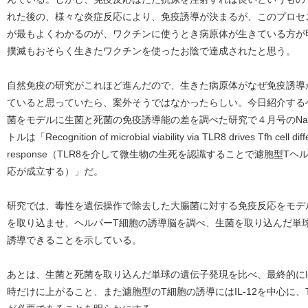
れた後の、様々な炎症反応により、免疫誘導が決まるが、このプロセ
が最もよくわかるのが、ワクチンに使うとき病原体が生きている方が
撲滅もおそらく生きたワクチンを使ったお陰で達成されたと思う。
自然免疫の研究がこれほど進んだので、生きた病原体がなぜ免疫誘導
ていると思っていたら、案外そうではなかったらしい。今日紹介する
菌をモデルに生菌と死菌の免疫誘導能の差を調べた研究で４月号のNature
トルは「Recognition of microbial viability via TLR8 drives Tfh cell diff
response（TLR8を介して微生物の生死を認識することで濾胞型
応が成立する）」だ。
研究では、毒性を遺伝操作で除去した大腸菌に対する免疫反応をモデ
を取り込ませ、ヘルパーT細胞の誘導脳を調べ、生菌を取り込んだ単
誘導できることを示している。
あとは、生菌と死菌を取り込んだ単球の遺伝子発現を比べ、最終的にIL
時だけに上がること、また濾胞型のT細胞の誘導にはIL-12を中心に