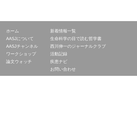
ホーム
新着情報一覧
AASJについて
生命科学の目で読む哲学書
AASJチャンネル
西川伸一のジャーナルクラブ
ワークショップ
活動記録
論文ウォッチ
疾患ナビ
お問い合わせ