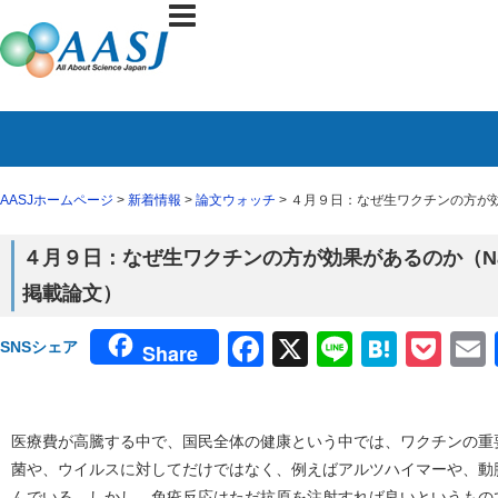
AASJホームページ
>
新着情報
>
論文ウォッチ
> ４月９日：なぜ生ワクチンの方が効果が
４月９日：なぜ生ワクチンの方が効果があるのか（Natur
掲載論文）
Facebook
X
Line
Haten
Poc
SNSシェア
Share
医療費が高騰する中で、国民全体の健康という中では、ワクチンの重
菌や、ウイルスに対してだけではなく、例えばアルツハイマーや、動
んでいる。しかし、免疫反応はただ抗原を注射すれば良いというもの