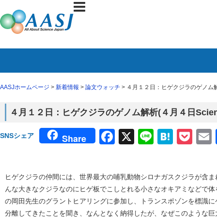
AASJホームページ
>
新着情報
>
論文ウォッチ
> ４月１２日：ヒゲクジラのゲノム解析(４
４月１２日：ヒゲクジラのゲノム解析(４月４日Science
Facebook
X
Line
Haten
Poc
SNSシェア
Share
ヒゲクジラの仲間には、世界最大の哺乳動物シロナガスクジラが含ま
んな大きなクジラなのにヒゲ板でこしとれる小さなオキアミなどで体
の岡田先生のグラントヒアリングに参加し、トランスポゾンを標識に
分離してきたことを聞き、なんとなく納得したが、なぜこのような巨