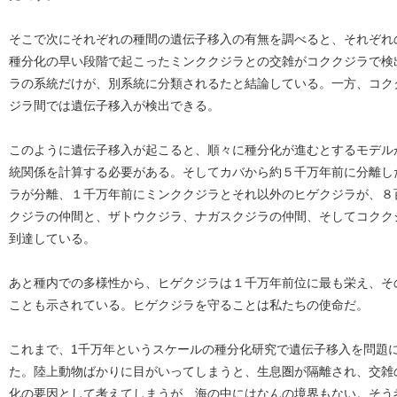
そこで次にそれぞれの種間の遺伝子移入の有無を調べると、それぞれ
種分化の早い段階で起こったミンククジラとの交雑がコククジラで検
ラの系統だけが、別系統に分類されるたと結論している。一方、コク
ジラ間では遺伝子移入が検出できる。
このように遺伝子移入が起こると、順々に種分化が進むとするモデル
統関係を計算する必要がある。そしてカバから約５千万年前に分離し
ラが分離、１千万年前にミンククジラとそれ以外のヒゲクジラが、８
クジラの仲間と、ザトウクジラ、ナガスクジラの仲間、そしてコクク
到達している。
あと種内での多様性から、ヒゲクジラは１千万年前位に最も栄え、そ
ことも示されている。ヒゲクジラを守ることは私たちの使命だ。
これまで、1千万年というスケールの種分化研究で遺伝子移入を問題
た。陸上動物ばかりに目がいってしまうと、生息圏が隔離され、交雑
化の要因として考えてしまうが、海の中にはなんの境界もない。そう