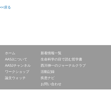
<<戻る
ホーム
新着情報一覧
AASJについて
生命科学の目で読む哲学書
AASJチャンネル
西川伸一のジャーナルクラブ
ワークショップ
活動記録
論文ウォッチ
疾患ナビ
お問い合わせ