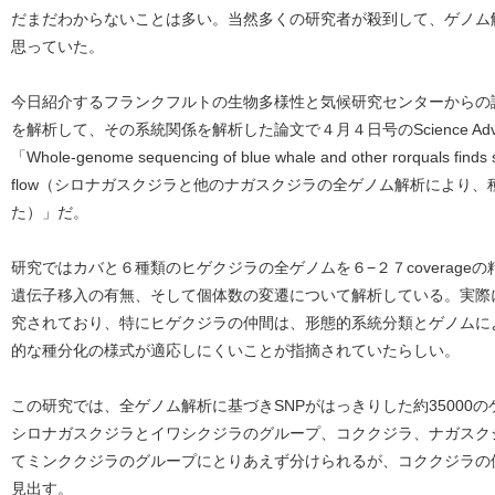
だまだわからないことは多い。当然多くの研究者が殺到して、ゲノム
思っていた。
今日紹介するフランクフルトの生物多様性と気候研究センターからの
を解析して、その系統関係を解析した論文で４月４日号のScience Ad
「Whole-genome sequencing of blue whale and other rorquals finds si
flow（シロナガスクジラと他のナガスクジラの全ゲノム解析により
た）」だ。
研究ではカバと６種類のヒゲクジラの全ゲノムを６−２７coverage
遺伝子移入の有無、そして個体数の変遷について解析している。実際
究されており、特にヒゲクジラの仲間は、形態的系統分類とゲノムに
的な種分化の様式が適応しにくいことが指摘されていたらしい。
この研究では、全ゲノム解析に基づきSNPがはっきりした約35000
シロナガスクジラとイワシクジラのグループ、コククジラ、ナガスク
てミンククジラのグループにとりあえず分けられるが、コククジラの
見出す。