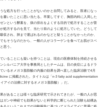
うな処方を行ったことがないのかと自問してみると、医者になっ
を書いたことに思い当たる。卒業してすぐ、胸部内科に入局した
ゼンという酵素を、痰の排出をよくする目的で処方することが普
が処方するのを見て、当たり前のように処方していた。どうして
吸収され、肺まで運ばれるのかなどと疑うことがなかったのか、
でもそうなのだから、一般の人がコラーゲンを食べてお肌がスベ
と思う。
ていることにも疑いを持つことは、現在の医療体制を持続させる
ンシルバニア大学を事務局としたチームは、目の炎症によるドラ
ているオメガ３脂肪酸の内服の効果を調べ直した臨床治験で4月
edicine に掲載された。タイトルは「n-3 fatty acid supplementation
 disease（ドライアイの治療に対するオメガ３脂肪酸）」だ。
果があることは様々な臨床研究で示されてきたが、一般の人が思
はガンや神経でも効果がないと科学的に断じられた治験も結構あ
あるというこれまでの治験報告に基づいてドライアイに普通に処