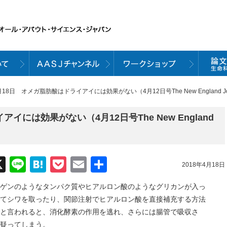
月18日 オメガ脂肪酸はドライアイには効果がない（4月12日号The New England Journ
イには効果がない（4月12日号The New England
）
acebook
X
Line
Hatena
Pocket
Email
共
2018年4月18日
有
ゲンのようなタンパク質やヒアルロン酸のようなグリカンが入っ
てシワを取ったり、関節注射でヒアルロン酸を直接補充する方法
と言われると、消化酵素の作用を逃れ、さらには腸管で吸収さ
疑ってしまう。