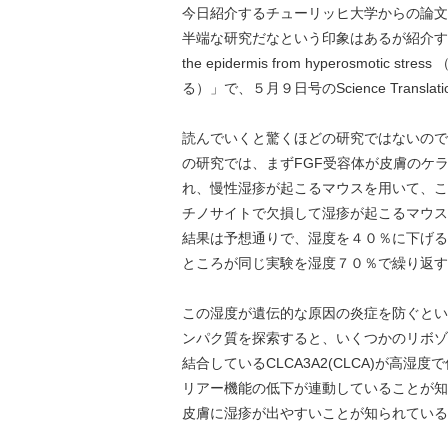
今日紹介するチューリッヒ大学からの論文
半端な研究だなという印象はあるが紹介することにした
the epidermis from hyperosmo
る）」で、５月９日号のScience Translati
読んでいくと驚くほどの研究ではないので
の研究では、まずFGF受容体が皮膚のケ
れ、慢性湿疹が起こるマウスを用いて、この
チノサイトで欠損して湿疹が起こるマウス
結果は予想通りで、湿度を４０％に下げる
ところが同じ実験を湿度７０％で繰り返す
この湿度が遺伝的な原因の炎症を防ぐとい
ンパク質を探索すると、いくつかのリボゾ
結合しているCLCA3A2(CLCA)が高
リアー機能の低下が連動していることが知
皮膚に湿疹が出やすいことが知られている