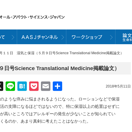
月１１日 湿気と保湿（５月９日号Science Translational Medicine掲載論文）
ence Translational Medicine掲載論文）
acebook
X
Line
Hatena
Pocket
Email
共
2018年5月11日
有
のような痒みに悩まされるようになった。ローションなどで保湿
活の支障になるほどではないので、特に保湿以上の処置はせずに
が高いところではアレルギーの発生が少ないことが知られてい
くるのか、あまり真剣に考えたことはなかった。