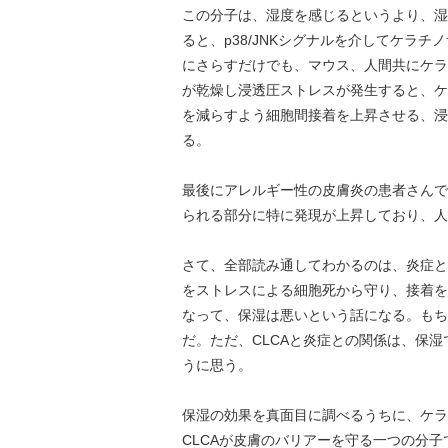
この分子は、湿度を感じるというより、湿
ると、p38/JNKシグナルを介してケラ
にさらすだけでも、マウス、人間共にケラ
が乾燥し浸透圧ストレスが発生すると、ケ
を減らすよう細胞間接着を上昇させる、浸
る。
最後にアレルギー性の皮膚炎の患者さんで
られる部分に特に発現が上昇しており、人
さて、全部読み通してわかるのは、炎症と湿
をストレスによる細胞死から守り、接着を
なって、保湿は悪いという話になる。もち
だ。ただ、CLCAと炎症との関係は、保湿
うに思う。
保湿の効果を真面目に調べるうちに、ケラ
CLCAが皮膚のバリアーを守る一つの分