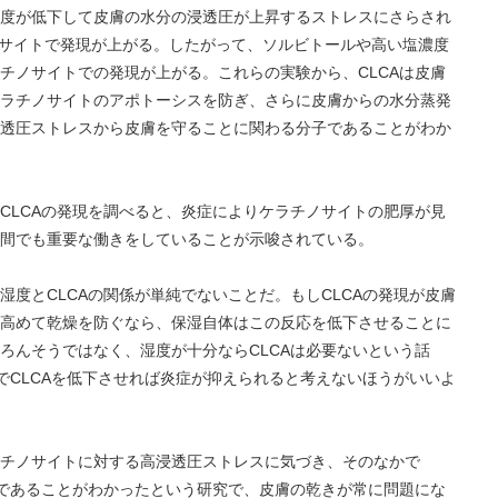
度が低下して皮膚の水分の浸透圧が上昇するストレスにさらされ
チノサイトで発現が上がる。したがって、ソルビトールや高い塩濃度
チノサイトでの発現が上がる。これらの実験から、CLCAは皮膚
ラチノサイトのアポトーシスを防ぎ、さらに皮膚からの水分蒸発
透圧ストレスから皮膚を守ることに関わる分子であることがわか
CLCAの発現を調べると、炎症によりケラチノサイトの肥厚が見
間でも重要な働きをしていることが示唆されている。
度とCLCAの関係が単純でないことだ。もしCLCAの発現が皮膚
高めて乾燥を防ぐなら、保湿自体はこの反応を低下させることに
ろんそうではなく、湿度が十分ならCLCAは必要ないという話
でCLCAを低下させれば炎症が抑えられると考えないほうがいいよ
チノサイトに対する高浸透圧ストレスに気づき、そのなかで
子であることがわかったという研究で、皮膚の乾きが常に問題にな