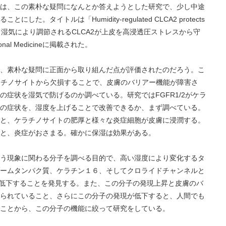
は、この素朴な疑問になんとか答えようとした研究で、少し中途
。タイトルは「Humidity-regulated CLCA2 protects
tic stress （湿気により調節されるCLCA2が上皮を高浸透圧ストレスから守
onal Medicineに掲載された。
、素朴な疑問に正面から取り組んだ点が評価されたのだろう。こ
ラチノサイトから欠損することで、皮膚のバリアー機能が障害さ
症状を湿気で防げるのか調べている。研究ではFGFR1/2がケラ
の症状を、湿度を上げることで改善できるか、まず調べている。
と、ケラチノサイトの肥厚と様々な炎症細胞が皮膚に浸潤する。
と、炎症がおさまる。確かに保湿は効果がある。
う現象に関わる分子を調べる目的で、高い湿度により変化するタ
ームタンパク質、ケラチン１６、そしてクロライドチャンネルと
湿度で低下することを発見する。また、この分子の発現上昇と皮膚のバ
られていること、さらにこの分子の発現が低下すると、人間でも
ことから、この分子の機能に絞って研究をしている。