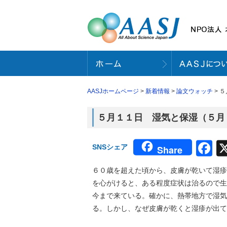
AASJホームページ
>
新着情報
>
論文ウォッチ
> ５
５月１１日 湿気と保湿（５月９日号Sci
F
SNSシェア
Share
６０歳を超えた頃から、皮膚が乾いて湿疹
を心がけると、ある程度症状は治るので生
今まで来ている。確かに、熱帯地方で湿気
る。しかし、なぜ皮膚が乾くと湿疹が出て