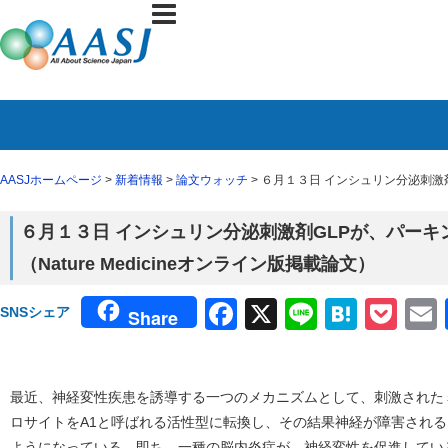
AASJホームページ
>
新着情報
>
論文ウォッチ
> ６月１３日 インシュリン分泌刺激剤
６月１３日 インシュリン分泌刺激剤GLPが、パー
（Nature Medicineオンライン版掲載論文）
Facebook
X
Line
Haten
Poc
SNSシェア
Share
最近、神経変性疾患を誘導する一つのメカニズムとして、刺激された
ロサイトをA1と呼ばれる活性型に転換し、その結果神経が障害され
ようになっている。即ち、一種の脳内炎症が、神経変性を促進してい