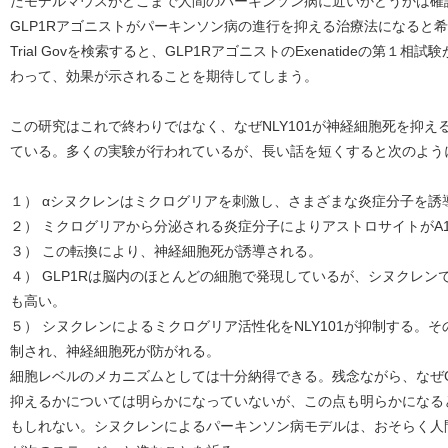
たモデルマウスがどこまで人間のパーキンソン病に近いかどうかは確
GLP1Rアゴニストがパーキンソン病の進行を抑える治療法になると希望が
Trial Govを検索すると、GLP1RアゴニストのExenatideの第１相
わって、効果が示されることを期待してしまう。
この研究はこれで終わりではなく、なぜNLY101が神経細胞死を抑
ている。多くの実験が行われているが、長い話を短くすると次のよう
１） αシヌクレンはミクログリアを刺激し、さまざまな炎症分子を誘
２） ミクログリアから分泌される炎症分子によりアストロサイトがA
３） この転換により、神経細胞死が誘導される。
４） GLP1Rは脳内のほとんどの細胞で発現しているが、シヌクレ
も高い。
５） シヌクレンによるミクログリア活性化をNLY101が抑制する。
制され、神経細胞死が防がれる。
細胞レベルのメカニズムとしては十分納得できる。残念ながら、なぜG
抑えるかについては明らかになっていないが、この点も明らかになる
もしれない。シヌクレンによるパーキンソン病モデルは、おそらく人