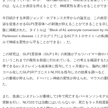
のは、なんとか炎症を抑えることで、神経変性を遅らせることができ
今日紹介する米国ジョンズ・ホプキンス大学からの論文は、この炎症
泌を促進させるGLP1受容体への刺激が抑えることができることを示した研究で
版に掲載された。タイトルは「Block of A1 astrocyte conversion by microgli
Parkinson`s disease（ミクログリアによるA1アストロサイト
ルで神経を変性から守ることができる）」だ。
この研究は、GLP1受容体（GLP１R）の刺激がアルツハイマー病や
というこれまでの報告を前提に行われている。この考えを確認するた
導できるαシヌクレインを線条体に投与して１ヶ月後から、脳内に移
コール化したGLP1RアゴニストNLY01を投与しその効果を調べると、
ンの蓄積が抑えられ、ドーパミン神経の変性が抑えられ、マウスの運
た。
また、急速にシヌクレンが蓄積して1年で死亡するパーキンソンモデ
実験を行い、NLY101では治癒にはいたらないが、死亡を５ヶ月程