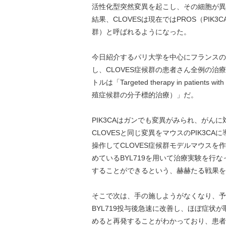
活性化型突然変異を起こし、その細胞が異
結果、CLOVESは現在ではPROS（PIK3CA re
群）と呼ばれるようになった。
今日紹介するパリ大学を中心にフランスの
し、CLOVES症候群の患者さん全例の治
トルは「Targeted therapy in patients w
殖症候群の分子標的治療）」だ。
PIK3CAはガンでも変異がみられ、がん
CLOVESと同じ変異をマウスのPIK3
操作してCLOVES症候群モデルマウス
めているBYL719を用いて治療実験を
することができるという、赫赫たる戦果を
そこで次は、手の施しようがなくなり、予
BYL719投与後急速に改善し、ほぼ症
めると再発することがわかっており、患者