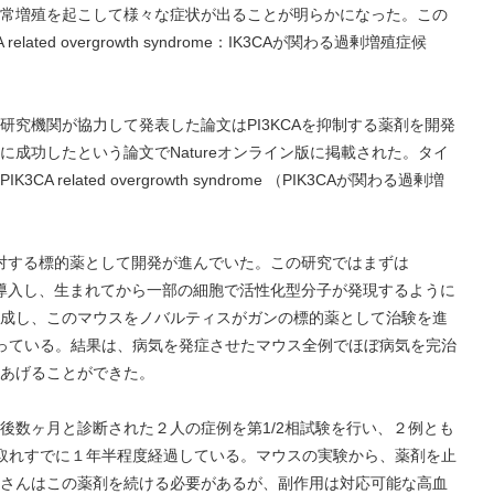
常増殖を起こして様々な症状が出ることが明らかになった。この
lated overgrowth syndrome：IK3CAが関わる過剰増殖症候
研究機関が協力して発表した論文はPI3KCAを抑制する薬剤を開発
療に成功したという論文でNatureオンライン版に掲載された。タイ
ith PIK3CA related overgrowth syndrome （PIK3CAが関わる過剰増
に対する標的薬として開発が進んでいた。この研究ではまずは
CAに導入し、生まれてから一部の細胞で活性化型分子が発現するように
を作成し、このマウスをノバルティスがガンの標的薬として治験を進
行なっている。結果は、病気を発症させたマウス全例でほぼ病気を完治
あげることができた。
後数ヶ月と診断された２人の症例を第1/2相試験を行い、２例とも
状が取れすでに１年半程度経過している。マウスの実験から、薬剤を止
さんはこの薬剤を続ける必要があるが、副作用は対応可能な高血