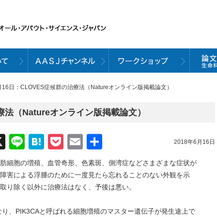
6月16日：CLOVES症候群の治療法（Natureオンライン版掲載論文）
療法（Natureオンライン版掲載論文）
acebook
X
Line
Hatena
Pocket
Email
共
2018年6月16日
有
、脂肪細胞の増殖、血管奇形、色素斑、側湾症などさまざまな症状が
障害による浮腫のために一度見たら忘れることのない外観を示
取り除く以外に治療法はなく、予後は悪い。
なり、PIK3CAと呼ばれる細胞増殖のマスター遺伝子が発生途上で