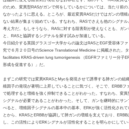
のため、変異型RASがガンで何をしているかについては、当たり前
なかったように思える。ところが、最近変異RASだけではガンの増
ない結果が集まり始めている。すなわち、RASでさえも他のシグナ
考え方だ。もしそうなら、RASに対する阻害剤が使えなくとも、ガ
と、RASと協調するシグナルを探す試みが加速している。
今日紹介する英国グラスゴー大学からの論文はRASとEGF受容体フ
究で６月２０日号のScience Translational Medicine に掲載された。タ
facilitates KRAS-driven lung tumorigenesis （EGFRフ
形成を促進する）」だ。
まずこの研究では変異KRASとMycを発現させて誘導する肺ガンの組織で
殖因子の発現が著明に上昇していることに気づく。そこで、ERBBファミリ
で処理すると増殖を強く抑制できることがわかった。すなわち、変異型KR
シグナルが必要であることがわかった。そして、ガンを継時的にサン
べると、増殖因子シグナルの基本中の基本、ERKが強く活性化され
とから、KRASとERBBが協調して肺ガンの増殖を支えており、ERB
し、この活性によりERKシグナルが活性化することを明らかにしてい