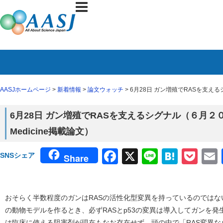
AASJホームページ
>
新着情報
>
論文ウォッチ
> 6月28日 ガン増殖でRASを支えるシグナ
6月28日 ガン増殖でRASを支えるシグナル（６月２０日Scien
Medicine掲載論文）
Facebook
X
Line
Haten
Poc
SNSシェア
Share
おそらく半数程度のガンはRASの活性化型変異を持っているのでは
の動物モデルを作るとき、必ずRASとp53の変異は導入してガンを発
は臨床に使える阻害剤が現在もなお存在せず、頭の中で「RAS変異