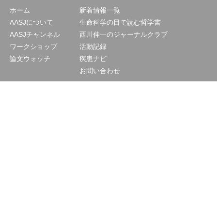
ホーム
新着情報一覧
AASJについて
生命科学の目で読む哲学書
AASJチャンネル
西川伸一のジャーナルクラブ
ワークショップ
活動記録
論文ウォッチ
疾患ナビ
お問い合わせ