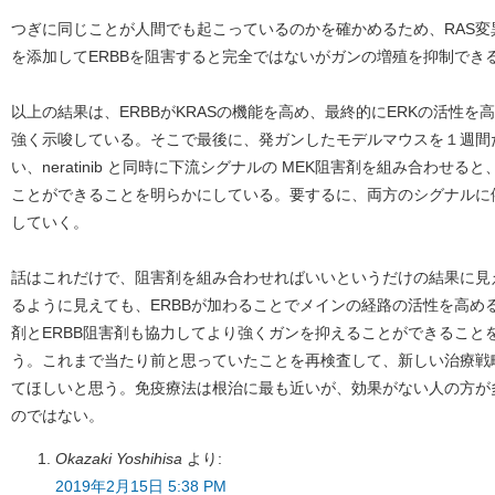
つぎに同じことが人間でも起こっているのかを確かめるため、RAS変異が確
を添加してERBBを阻害すると完全ではないがガンの増殖を抑制でき
以上の結果は、ERBBがKRASの機能を高め、最終的にERKの活性
強く示唆している。そこで最後に、発ガンしたモデルマウスを１週間
い、neratinib と同時に下流シグナルの MEK阻害剤を組み合わせ
ことができることを明らかにしている。要するに、両方のシグナルに
していく。
話はこれだけで、阻害剤を組み合わせればいいというだけの結果に見
るように見えても、ERBBが加わることでメインの経路の活性を高め
剤とERBB阻害剤も協力してより強くガンを抑えることができること
う。これまで当たり前と思っていたことを再検査して、新しい治療戦
てほしいと思う。免疫療法は根治に最も近いが、効果がない人の方が
のではない。
Okazaki Yoshihisa
より:
2019年2月15日 5:38 PM