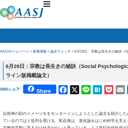
AASJホームページ
>
新着情報
>
論文ウォッチ
> 6月29日：宗教は長生きの秘訣（Social 
6月29日：宗教は長生きの秘訣（Social Psychological a
ライン版掲載論文）
Facebook
X
Line
Haten
Poc
SNSシェア
Share
以前神の顔のイメージををモンタージュしようとした論文を紹介した
ているのではと批判を受ける。私自身は、進化論をはじめ科学を支え
宗教的言動に至るのは仕方がないと思っている。１７世紀近代科学の