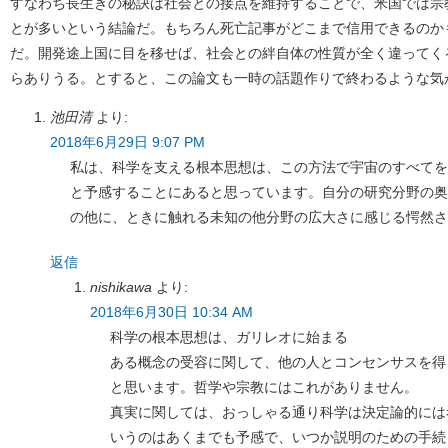
すなわち長生きの秘訣は社会との接点を維持することで、米国では宗
とが多いという結論だ。もちろん死亡記事がどこまで信用できるのか
だ。開発途上国に目を移せば、社会との絆自体の性質が全く違ってく
らありうる。とすると、この論文も一時の話題作りで終わるような気
池田清
より:
2018年6月29日 9:07 PM
私は、科学を支える根本思想は、この方法で宇宙のすべてを
と予感することにあると思っています。自分の研究分野の奥
の他に、ときに触れる未知の他分野の広大さに感じる愕然さ
返信
nishikawa
より:
2018年6月30日 10:34 AM
科学の根本思想は、ガリレオに始まる
ある概念の受容に関して、他の人とコンセンサスを得
と思います。哲学や宗教にはこれがありません。
真実に関しては、おっしゃる通り科学は決定論的には
いうのはあくまでも予感で、いつか説明のための手続