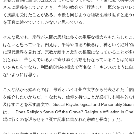
さんに講義をしていたとき、当時の教会が「捏造した」概念をガリレ
く抗議を受けたことがある。今後も同じような経験を繰り返すと思う
を正直に述べていくしかないと思っている。
そんな私でも、宗教が人間の思想に多くの重要な概念をもたらしたこ
はないと思っている。例えば、平等や道徳の概念は、神という絶対的
に現代世界を見れば、宗教が紛争と差別の根源になっていることが多
別と戦い、苦しんでいる人に寄り添う活動を行なっていることは間違
いをもたらすなら、利己的DNAの概念で有名なドーキンスのように
ないようには思う。
こんな話から始めたのは、最近オハイオ州立大学から発表された「信
を紹介したいからだ。すなわち、信仰を持つことが必ずしも精神的な
及ぼすことを示す論文で、Social Psychological and Personali
は、「Does Religion Stave Off the Grave? Religious Affiliation in 
場に行くのを遅らせる？死亡記事に書かれた宗教と長寿）」だ。