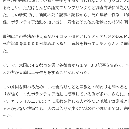
何らかの宗教に属していると長生きするかもしれないという話は、米
るらしい。ただほとんどの論文でサンプリングなど調査方法に問題が
た。この研究では、新聞の死亡記事の記載から、死亡年齢、性別、婚
係、ボランティア活動を拾い出し、寿命とその他の活動との相関を調
最初はこの手法が使えるかパイロット研究としてアイオワ州のDes Moine
死亡記事を集５０５例集め調べると、宗教を持っているとなんと７歳
た。
そこで、米国の４２都市を選び各都市から１９−３０記事を集めて、
人の方が５歳以上長生きをすることがわかった。
この原因を調べるために、社会活動などと宗教との関わりを調べると
りが強く、またボランティア活動に従事している例が多い。さらに、
で、カリフォルニアのように宗教を信じる人が少ない地域では宗教と
る人が少ない地域でも、人の出入りが少く地域の絆が強い町では、宗
った。