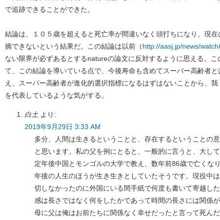
で追跡できることができた。
結論は、１０５歳を超えると死亡率が間違いなく頭打ちになり、現在
摘できないという結果だ。この結論は以前（
http://aasj.jp/news/watc
ない限界が必ずあるとするnatureの論文に反対するように思える。
て、この結論を導いている点で、今後寿命も含めてスーパー高齢者と
え、スーパー高齢者が進化的選択指標になるはずはないことから、我
を代表しているような気がする。
白土
より:
2019年9月29日 3:33 AM
多分、人間は生きるということと、存在するということの意
と思います。私の父を例にとると、一般的に言うと、大して
定年後中国とモンゴルの大学で教え、数年前86歳で亡くな
年後の人生のほうが生き生きとしていたそうです。現役中は
切しなかったのに外国にいる間手紙で何度も書いて寄越した
感は長さではなく何をしたかであって時間の長さには関係が
母に父は俺はお前たちに関係なく幸せだったと言って死んだ