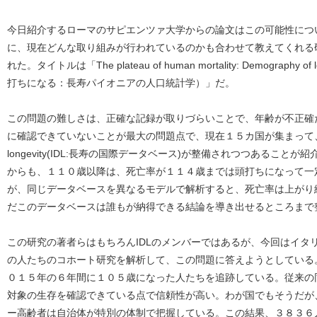
今日紹介するローマのサピエンツァ大学からの論文はこの可能性につ
に、現在どんな取り組みが行われているのかも合わせて教えてくれる研究
れた。タイトルは「The plateau of human mortality: Demography o
打ちになる：長寿パイオニアの人口統計学）」だ。
この問題の難しさは、正確な記録が取りづらいことで、年齢が不正確
に確認できていないことが最大の問題点で、現在１５カ国が集まって、Internat
longevity(IDL:長寿の国際データベース)が整備されつつあるこ
からも、１１０歳以降は、死亡率が１１４歳までは頭打ちになって一
が、同じデータベースを異なるモデルで解析すると、死亡率は上がり
だこのデータベースは誰もが納得できる結論を導き出せるところまで
この研究の著者らはもちろんIDLのメンバーではあるが、今回はイタ
の人たちのコホート研究を解析して、この問題に答えようとしている
０１５年の６年間に１０５歳になった人たちを追跡している。従来の
対象の生存を確認できている点で信頼性が高い。わが国でもそうだが
ー高齢者は自治体が特別の体制で把握している。この結果、３８３６