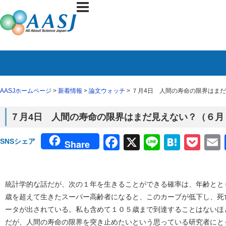
AASJホームページ
>
新着情報
>
論文ウォッチ
> ７月4日 人間の寿命の限界はまだ
７月4日 人間の寿命の限界はまだ見えない？（６月２９
Facebook
X
Line
Haten
Poc
SNSシェア
Share
統計学的な話だが、次の１年を生きることができる確率は、年齢とと
歳を超えて生きたスーパー高齢者になると、このカーブが低下し、死
ータが出されている。私も含めて１０５歳まで到達することはないほ
だが、人間の寿命の限界を突き止めたいという思っている研究者にと