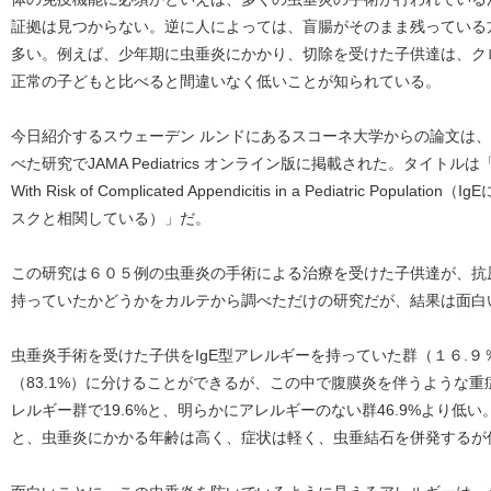
証拠は見つからない。逆に人によっては、盲腸がそのまま残っている
多い。例えば、少年期に虫垂炎にかかり、切除を受けた子供達は、ク
正常の子どもと比べると間違いなく低いことが知られている。
今日紹介するスウェーデン ルンドにあるスコーネ大学からの論文は
べた研究でJAMA Pediatrics オンライン版に掲載された。タイトルは「Associati
With Risk of Complicated Appendicitis in a Pediatric Po
スクと相関している）」だ。
この研究は６０５例の虫垂炎の手術による治療を受けた子供達が、抗原
持っていたかどうかをカルテから調べただけの研究だが、結果は面白
虫垂炎手術を受けた子供をIgE型アレルギーを持っていた群（１６.
（83.1%）に分けることができるが、この中で腹膜炎を伴うような
レルギー群で19.6%と、明らかにアレルギーのない群46.9%より低
と、虫垂炎にかかる年齢は高く、症状は軽く、虫垂結石を併発するが