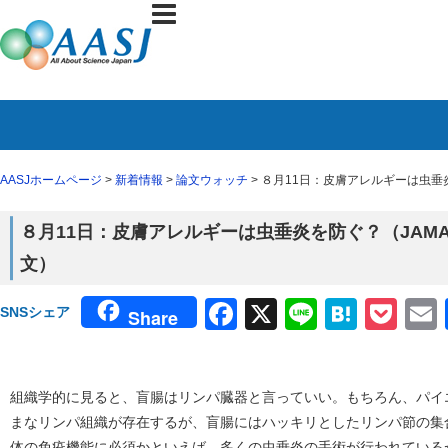
AASJホームページ
>
新着情報
>
論文ウォッチ
> ８月11日：皮膚アレルギーは虫垂炎を
８月11日：皮膚アレルギーは虫垂炎を防ぐ？（JAMA Pe
文）
Facebook
X
Line
Haten
Poc
SNSシェア
Share
組織学的に見ると、盲腸はリンパ臓器と言っていい。もちろん、パイ
まなリンパ組織が存在するが、盲腸にはハッキリとしたリンパ節の集
体の免疫機能に必須かといえば、多くの虫垂炎の手術が行われている