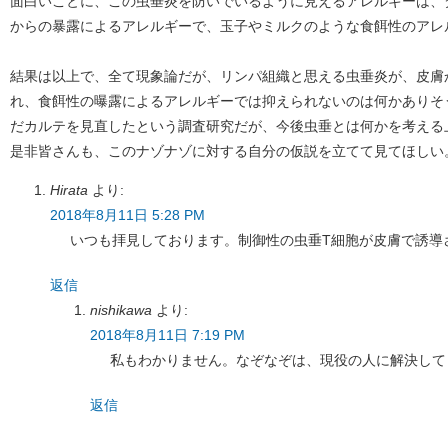
面白いことに、この虫垂炎を防いでいるように見えるアレルギーは、
からの暴露によるアレルギーで、玉子やミルクのような食餌性のアレ
結果は以上で、全て現象論だが、リンパ組織と思える虫垂炎が、皮膚
れ、食餌性の曝露によるアレルギーでは抑えられないのは何かありそ
だカルテを見直したという調査研究だが、今後虫垂とは何かを考える
是非皆さんも、このナゾナゾに対する自分の仮説を立てて見てほしい
Hirata
より:
2018年8月11日 5:28 PM
いつも拝見しております。制御性の虫垂T細胞が皮膚で誘導
返信
nishikawa
より:
2018年8月11日 7:19 PM
私もわかりません。なぞなぞは、現役の人に解決して
返信