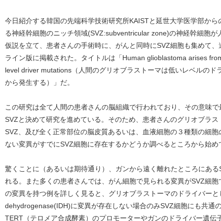
今日紹介する韓国の先端科学技術研究所KAISTと延世大学医学部か
る神経幹細胞のニッチ領域(SVZ:subventricular zone)の神
仮説を立て、患者さんの手術時に、がんと同時にSVZ細胞も集めて、遺
ライン版に掲載された。タイトルは「Human glioblastoma arises from subven
level driver mutations（人間のグリオブラストーマは低いレ
から発生する）」だ。
この研究は全て人間の患者さんの脳組織で行われており、その意味で
SVZと決めて研究を進めている。そのため、患者さんのグリオブラ
SVZ、及び全く正常部位の脳皮質あるいは、血液細胞の３種類の細
ない変異がすでにSVZ細胞に存在するかどうか調べるところから始め
驚くことに（あるいは期待通り）、ガンから遠く離れたところにある
れる。また多くの患者さんでは、がん細胞で見られる変異がSVZ細
の変異を持つ例を詳しく見ると、グリオブラストーマのドライバーとして最も
dehydrogenase(IDH)に変異が存在しない場合のみSVZ細胞に
TERT（テロメア合成酵素）のプロモーターやガンのドライバー遺伝