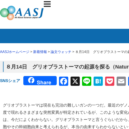
AASJホームページ
>
新着情報
>
論文ウォッチ
> ８月14日 グリオブラストーマの
８月14日 グリオブラストーマの起源を探る（Natu
Facebook
X
Line
Haten
Poc
SNSシェア
Share
グリオブラストーマは現在も完治の難しいガンの一つだ。最近のゲノ
度で現れるさまざまな突然変異が特定されているが、このような変化
は、今だによくわからない。グリオブラストーマと言うぐらいだから
胞やその幹細胞由来と考えられるが、本当の由来すらわからないとい