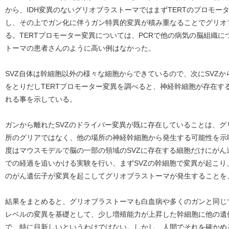
から、IDH変異のないグリオブラストーマではまずTERTのプロモ
し、その上でガン化に伴うガン特異的変異が積み重なることでグリオ
る。TERTプロモーター変異については、PCRで他の病気の脳組織
トーマの患者さんのように高い例はなかった。
SVZ自体は幹細胞以外の様々な細胞からできているので、次にSVZ
をとりだしTERTプロモーター変異を調べると、神経幹細胞が存在す
れる事を示している。
ガンから離れたSVZのドライバー変異が既に存在していることは、
所のグリアではなく、他の場所の神経幹細胞から発生する可能性を示
度はマウスモデルで脳の一部の領域のSVZに存在する細胞だけにが
での経過を追いかける実験を行い、まずSVZの幹細胞で変異が起こ
のがん遺伝子が変異を起こしてグリオブラストーマが発生することを
結果をまとめると、グリオブラストーマも白血病や多くのガンと同じ
レベルの変異を基礎として、少し増殖能力が上昇した幹細胞に他の遺
で、特に目新しいというわけではない。しかし、人間でそれを確かめ