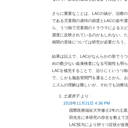
さらに重要なことは、LACの値が、治療
である児童期の虐待の頻度とLACの血中
ら、うつ病で児童期のトラウマによるエピ
濃度に反映されているのかもしれない。た
相関の意味については研究が必要だろう。
結果は以上で、LACがなんらかの形でう
めの数少ない血液検査になる可能性も明ら
LACを補充することで、治りにくいうつ
で、しかも脳血管関門を通ることから、お
ニズムの理解は難しいが、それでも治療法
土屋房子
より:
2018年11月21日 4:36 PM
国際医療福祉大学修士2年の土
田先生に本研究の存在を教えて
LAC投与により抑うつ症状が改