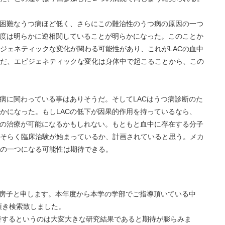
の困難なうつ病ほど低く、さらにこの難治性のうつ病の原因の一つ
濃度は明らかに逆相関していることが明らかになった。このことか
ジェネティックな変化が関わる可能性があり、これがLACの血中
だ、エピジェネティックな変化は身体中で起こることから、この
つ病に関わっている事はありそうだ。そしてLACはうつ病診断のた
かになった。もしLACの低下が因果的作用を持っているなら、
病の治療が可能になるかもしれない。もともと血中に存在する分子
そらく臨床治験が始まっているか、計画されていると思う。メカ
の一つになる可能性は期待できる。
屋房子と申します。本年度から本学の学部でご指導頂いている中
頂き検索致しました。
善するというのは大変大きな研究結果であると期待が膨らみま