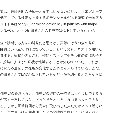
文は、最終診断の決め手とまではいかないにせよ、正常グループ
低下している検査を開発するポテンシャルがある研究で米国アカ
L-carnitine deficiency in patients with major
ルL カルニチン(LAC)が大うつ病患者さんの血中では低下している）」だ。
査で診断する方法の開発だと思うが、実際にはうつ病の発症に
主目的という立て付けになっている。というのも、ネズミを用いた
進すると症状が改善され、特にヒストンアセチル化の促進因子の
LAC投与によりうつ症状が軽減することが知られていた。これは、
に関わる遺伝子の発現が変化するためと考えられている。ただ、
の患者さんでLACが低下しているかどうかを調べるところから始
血中LACを調べると、血中LAC濃度の平均値は大うつ病で３０％
が広く分布しており、ざっと見たところ、うつ病の人の７５％
る。しかし正常範囲から完全に飛び出した人たちが２５％近くい
た、この違いは今回参加した２つの病院で同じように見られる。