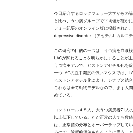
今日紹介するロックフェラー大学からの論
と比べ、うつ病グループで平均値が確かに
デミー紀要のオンライン版に掲載された。タイトルはAcetyl-
depressive disorder （アセチ
この研究の目的の一つは、うつ病を血液検
LACが関わることを明らかにすることが
うつ病モデルで、ヒストンアセチル化を促
一つLACの血中濃度の低いマウスでは、
ヒストンアセチル化により、シナプス結合
これらは全て動物モデルなので、まず人間
めている。
コントロール４５人、大うつ病患者71人の
以上低下している。ただ正常の人でも数値
は、正常値の分布とオーバーラップしてい
るので、診断的価値もあるように思う。ま