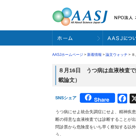
AASJホームページ
>
新着情報
>
論文ウォッチ
> 
８月16日 うつ病は血液検査
載論文）
F
SNSシェア
Share
うつ病にせよ統合失調症にせよ、精神疾患
断の得意な血液検査では診断することが出
問診票から危険度をいち早く察知する以外
う。