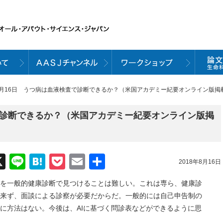
８月16日 うつ病は血液検査で診断できるか？（米国アカデミー紀要オンライン版掲
で診断できるか？（米国アカデミー紀要オンライン版掲
acebook
X
Line
Hatena
Pocket
Email
共
2018年8月16日
有
を一般的健康診断で見つけることは難しい。これは専ら、健康診
来ず、面談による診察が必要だからだ。一般的には自己申告制の
に方法はない。今後は、AIに基づく問診表などができるように思