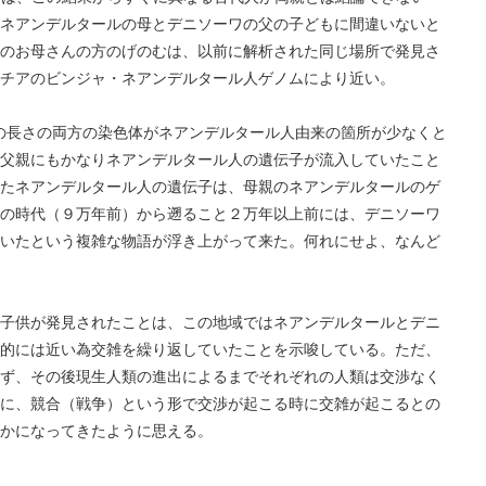
ネアンデルタールの母とデニソーワの父の子どもに間違いないと
のお母さんの方のげのむは、以前に解析された同じ場所で発見さ
チアのビンジャ・ネアンデルタール人ゲノムにより近い。
の長さの両方の染色体がネアンデルタール人由来の箇所が少なくと
父親にもかなりネアンデルタール人の遺伝子が流入していたこと
たネアンデルタール人の遺伝子は、母親のネアンデルタールのゲ
の時代（９万年前）から遡ること２万年以上前には、デニソーワ
いたという複雑な物語が浮き上がって来た。何れにせよ、なんど
子供が発見されたことは、この地域ではネアンデルタールとデニ
的には近い為交雑を繰り返していたことを示唆している。ただ、
ず、その後現生人類の進出によるまでそれぞれの人類は交渉なく
に、競合（戦争）という形で交渉が起こる時に交雑が起こるとの
かになってきたように思える。