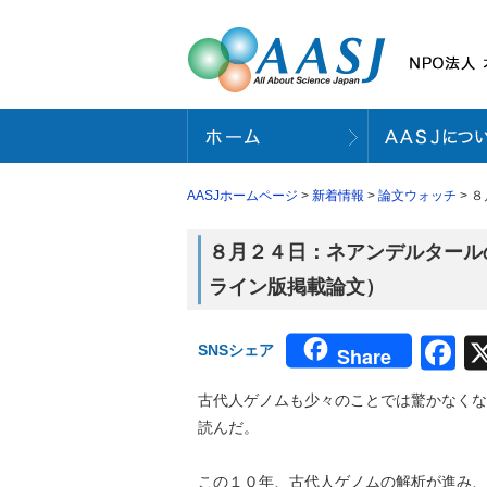
AASJホームページ
>
新着情報
>
論文ウォッチ
> 
８月２４日：ネアンデルタールの
ライン版掲載論文）
F
SNSシェア
Share
古代人ゲノムも少々のことでは驚かなくな
読んだ。
この１０年、古代人ゲノムの解析が進み、