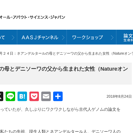
８月２４日：ネアンデルタールの母とデニソーワの父から生まれた女性（Natureオ
母とデニソーワの父から生まれた女性（Natureオン
acebook
X
Line
Hatena
Pocket
Email
共
2018年8月24日
有
っていたが、久しぶりにワクワクしながら古代人ゲノムの論文を
私たちの先祖、現生人類とネアンデルタール人、デニソーワ人の