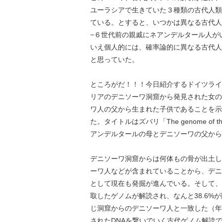
ユーラシアで生きていた３種類の古代人類
ている。とすると、いつかは異なる古代人
−６世代前の親戚にネアンデルタール人が
いえ個人的には、確率論的に異なる古代人
と思っていた。
ところがだ！！！今日紹介するドイツライ
リアのデニソーワ洞窟から発見された女の
ワ人の父から生まれた子供であることを示し
た。タイトルはズバリ「The genome of the offsp
アンデルタールの母とデニソーワの父から
デニソーワ洞窟からは何体もの骨が出土し
ーワ人などが含まれていることから、デニ
として現在も発掘が進んでいる。そして、
取したゲノムが解読され、なんと38.6%
じ洞窟からのデニソーワ人と一致した（年
されたDNAを繋いでいく古代ゲノム解読