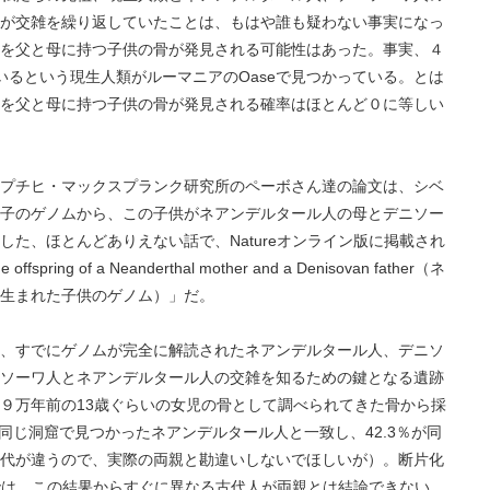
が交雑を繰り返していたことは、もはや誰も疑わない事実になっ
を父と母に持つ子供の骨が発見される可能性はあった。事実、４
いるという現生人類がルーマニアのOaseで見つかっている。とは
を父と母に持つ子供の骨が発見される確率はほとんど０に等しい
プチヒ・マックスプランク研究所のペーボさん達の論文は、シベ
子のゲノムから、この子供がネアンデルタール人の母とデニソー
た、ほとんどありえない話で、Natureオンライン版に掲載され
ring of a Neanderthal mother and a Denisovan father（ネ
生まれた子供のゲノム）」だ。
、すでにゲノムが完全に解読されたネアンデルタール人、デニソ
ソーワ人とネアンデルタール人の交雑を知るための鍵となる遺跡
９万年前の13歳ぐらいの女児の骨として調べられてきた骨から採
が同じ洞窟で見つかったネアンデルタール人と一致し、42.3％が同
代が違うので、実際の両親と勘違いしないでほしいが）。断片化
では、この結果からすぐに異なる古代人が両親とは結論できない