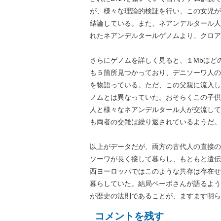
が、様々な理論的検証を行い、この女児が
結論している。また、ネアンデルタール人
れたネアンデルタールゲノムより、クロア
さらにゲノムを詳しく見ると、１Mbほど
も５箇所見つかっており、デニソーワ人の
を物語っている。ただ、この父親に流入し
ノムとは異なっていた。おそらくこの子供
人と様々なネアンデルタール人が交流して
も両者の交雑は繰り返されているようだ。
以上がデータだが、両方の古代人の直接の
ソーワが長く接して暮らし、もともと遺伝
西ヨーロッパではこのような共存は存在せ
暮らしていた。結局ペーボさんが語るよう
が歴史の法則であることが、ますます明ら
コメントを残す