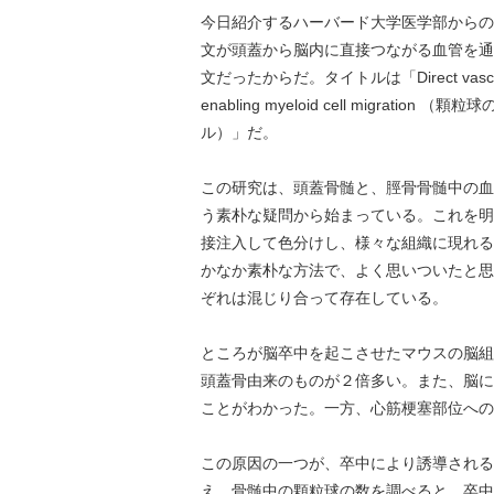
今日紹介するハーバード大学医学部からの
文が頭蓋から脳内に直接つながる血管を通
文だったからだ。タイトルは「Direct vascular chan
enabling myeloid cell migr
ル）」だ。
この研究は、頭蓋骨髄と、脛骨骨髄中の血
う素朴な疑問から始まっている。これを明
接注入して色分けし、様々な組織に現れる
かなか素朴な方法で、よく思いついたと思
ぞれは混じり合って存在している。
ところが脳卒中を起こさせたマウスの脳組
頭蓋骨由来のものが２倍多い。また、脳に
ことがわかった。一方、心筋梗塞部位への
この原因の一つが、卒中により誘導される
え、骨髄中の顆粒球の数を調べると、卒中