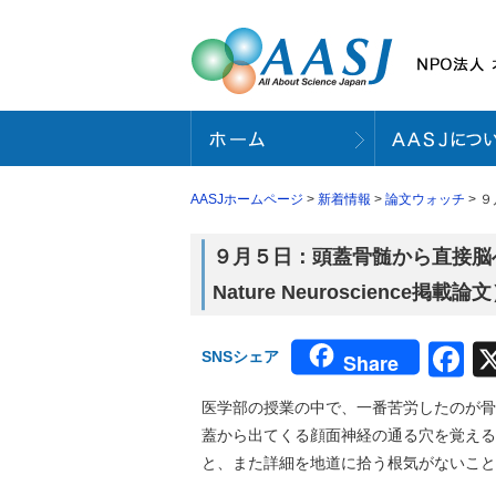
AASJホームページ
>
新着情報
>
論文ウォッチ
> 
９月５日：頭蓋骨髄から直接脳
Nature Neuroscience掲載論
F
SNSシェア
Share
医学部の授業の中で、一番苦労したのが骨
蓋から出てくる顔面神経の通る穴を覚える
と、また詳細を地道に拾う根気がないこと