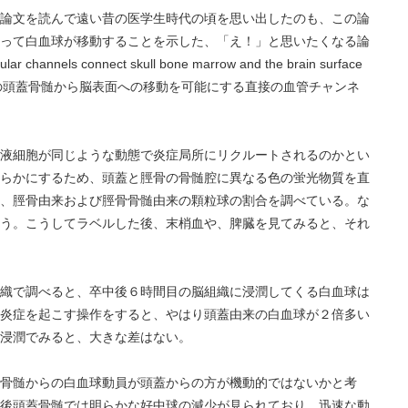
論文を読んで遠い昔の医学生時代の頃を思い出したのも、この論
って白血球が移動することを示した、「え！」と思いたくなる論
nels connect skull bone marrow and the brain surface
ation （顆粒球の頭蓋骨髄から脳表面への移動を可能にする直接の血管チャンネ
液細胞が同じような動態で炎症局所にリクルートされるのかとい
らかにするため、頭蓋と脛骨の骨髄腔に異なる色の蛍光物質を直
、脛骨由来および脛骨骨髄由来の顆粒球の割合を調べている。な
う。こうしてラベルした後、末梢血や、脾臓を見てみると、それ
織で調べると、卒中後６時間目の脳組織に浸潤してくる白血球は
炎症を起こす操作をすると、やはり頭蓋由来の白血球が２倍多い
浸潤でみると、大きな差はない。
骨髄からの白血球動員が頭蓋からの方が機動的ではないかと考
後頭蓋骨髄では明らかな好中球の減少が見られており、迅速な動