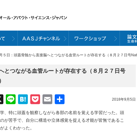
９月５日：頭蓋骨髄から直接脳へとつながる血管ルートが存在する（８月２７日号Nature N
へとつながる血管ルートが存在する（８月２７日号
文）
acebook
X
Line
Hatena
Pocket
Email
共
2018年9月5日
有
学、特に頭蓋を観察しながら各部の名前を覚える学習だった。頭
のが苦手で、自分に構造や立体感覚を捉える才能が皆無であるこ
がよくわかった。