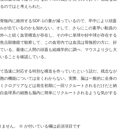
るのではと考えられた。
骨髄内に維持するSDF-1の量が減っているので、卒中により頭蓋
グナルが出ているのかも知れない。そして、さらにこの素早い動員の
外へと続く血管構造が存在し、その中に単球や好中球が存在する
焦点顕微鏡で観察して、この血管内では血流は骨髄腔の方に、好
ている。最後に人間の頭蓋も組織学的に調べ、マウスより少し大
いることを確認している。
て迅速に対応する特別な構造を作っていたという話だ。残念なが
胞の機能については全くわからない。実際、脳は一般的に全身の
ミクログリアなどは発生初期に一回リクルートされるだけだと納
白血球系の細胞も脳内に簡単にリクルートされるような気がする
りません。
※
が付いている欄は必須項目です