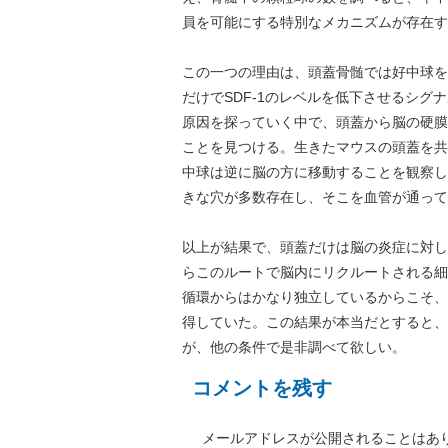
員を可能にする特別なメカニズムが存在す
この一つの理由は、頭蓋骨髄では好中球を
だけでSDF-1のレベルを低下させるシ
原因を探っていく中で、頭蓋から脳の硬膜
ことを見つける。生きたマウスの頭蓋を共
中球は逆に脳の方に移動することを観察し
きな穴が多数存在し、そこを血管が通って
以上が結果で、頭蓋だけは脳の炎症に対し
らこのルートで脳内にリクルートされる細
循環からはかなり独立しているからこそ、
得していた。この結果が本当だとすると、
が、他の条件で是非調べて欲しい。
コメントを残す
メールアドレスが公開されることはあ