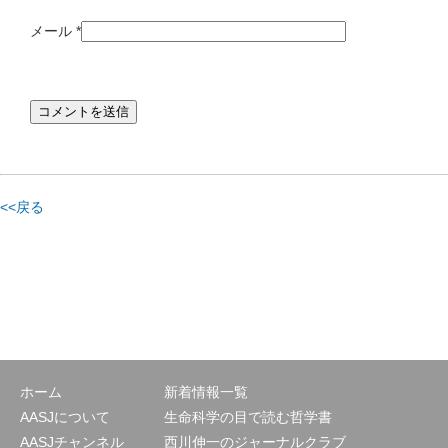
メール
*
<<戻る
ホーム
新着情報一覧
AASJについて
生命科学の目で読む哲学書
AASJチャンネル
西川伸一のジャーナルクラブ