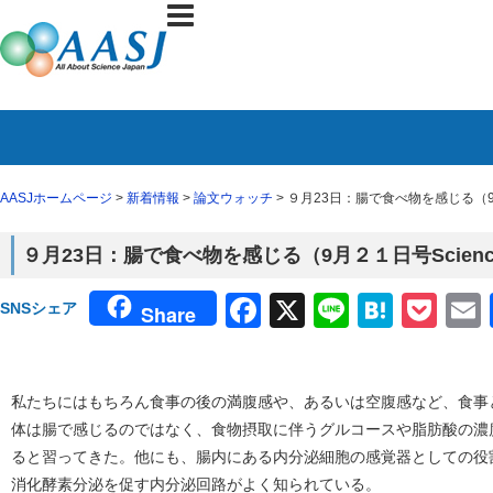
AASJホームページ
>
新着情報
>
論文ウォッチ
> ９月23日：腸で食べ物を感じる（9
９月23日：腸で食べ物を感じる（9月２１日号Scien
Facebook
X
Line
Haten
Poc
SNSシェア
Share
私たちにはもちろん食事の後の満腹感や、あるいは空腹感など、食事
体は腸で感じるのではなく、食物摂取に伴うグルコースや脂肪酸の濃
ると習ってきた。他にも、腸内にある内分泌細胞の感覚器としての役
消化酵素分泌を促す内分泌回路がよく知られている。