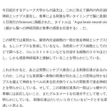
今日紹介するデューク大学からの論文は、これに加えて腸内の内分泌
神経とシナプス接合し、食事による刺激を早いタイミングで脳に直接
１日発行のScienceに掲載された。タイトルは「A gut-brain neural circuit for
（腸から脳への神経回路が食事の感覚を伝達する）」だ。
この研究では最初から、腸管内分泌細胞の一部が迷走神経とシナプス
る。もしシナプスを形成しているなら、当然前シナプス細胞としての
どで調べると、コレシストトキニンなどを分泌する細胞の２０％ほど
し、しかも感覚神経端末と接触していることを明らかにしている。
これがわかると、あとは実際にシナプス接合による刺激伝達があるの
くのか、このような直接脳へ食物の刺激が伝わることの意味は何かを
プスを越えて神経をラベル出来る狂犬病ウイルスの実験系で迷走神経
とを明らかにしている。そして、この刺激伝達系の一部はショ糖やグ
果糖には反応しないこと、またグルタメートを伝達分子として使って
明らかにしている。 刺激伝達はだいたい１分ぐらいをピークとする
遅いと思える。