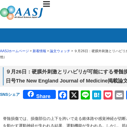
AASJホームページ
>
新着情報
>
論文ウォッチ
> ９月26日：硬膜外刺激とリハビリが可能
他）
９月26日：硬膜外刺激とリハビリが可能にする脊髄
日号The New England Journal of Medicine掲載
Facebook
X
Line
Haten
Poc
SNSシェア
Share
脊髄損傷では、損傷部位の上下を跨いで走る錐体路や感覚神経が切断
を動かす運動神経が失われる結果、運動機能が失われる。しかし、筋