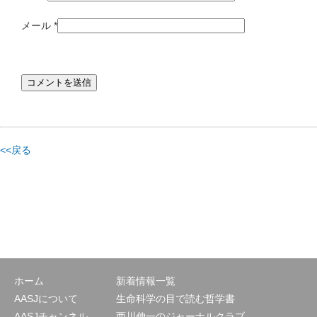
メール
*
<<戻る
ホーム
新着情報一覧
AASJについて
生命科学の目で読む哲学書
AASJチャンネル
西川伸一のジャーナルクラブ