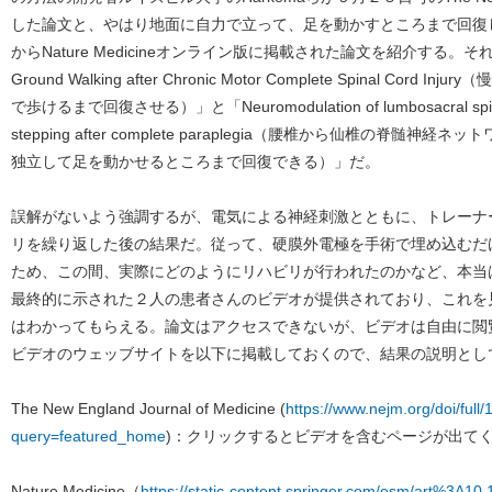
した論文と、やはり地面に自力で立って、足を動かすところまで回復
からNature Medicineオンライン版に掲載された論文を紹介する。それぞれ
Ground Walking after Chronic Motor Complete Spinal C
で歩けるまで回復させる）」と「Neuromodulation of lumbosacral spinal n
stepping after complete paraplegia（腰椎から仙椎の脊
独立して足を動かせるところまで回復できる）」だ。
誤解がないよう強調するが、電気による神経刺激とともに、トレーナ
リを繰り返した後の結果だ。従って、硬膜外電極を手術で埋め込むだ
ため、この間、実際にどのようにリハビリが行われたのかなど、本当
最終的に示された２人の患者さんのビデオが提供されており、これを
はわかってもらえる。論文はアクセスできないが、ビデオは自由に閲
ビデオのウェッブサイトを以下に掲載しておくので、結果の説明とし
The New England Journal of Medicine (
https://www.nejm.org/doi/fu
query=featured_home
)：クリックするとビデオを含むページが出て
Nature Medicine（
https://static-content.springer.com/esm/art%3A