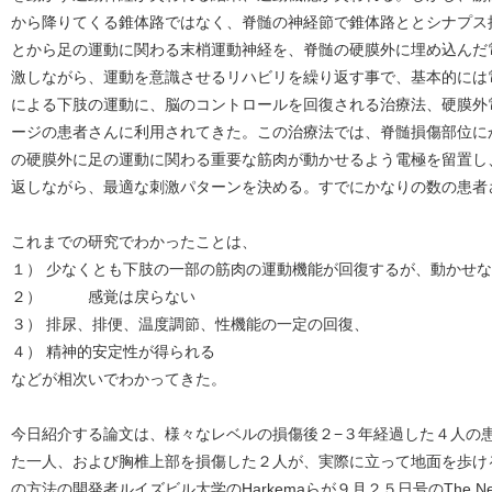
から降りてくる錐体路ではなく、脊髄の神経節で錐体路ととシナプス
とから足の運動に関わる末梢運動神経を、脊髄の硬膜外に埋め込んだ
激しながら、運動を意識させるリハビリを繰り返す事で、基本的には
による下肢の運動に、脳のコントロールを回復される治療法、硬膜外
ージの患者さんに利用されてきた。この治療法では、脊髄損傷部位に
の硬膜外に足の運動に関わる重要な筋肉が動かせるよう電極を留置し
返しながら、最適な刺激パターンを決める。すでにかなりの数の患者
これまでの研究でわかったことは、
１） 少なくとも下肢の一部の筋肉の運動機能が回復するが、動かせ
２） 感覚は戻らない
３） 排尿、排便、温度調節、性機能の一定の回復、
４） 精神的安定性が得られる
などが相次いでわかってきた。
今日紹介する論文は、様々なレベルの損傷後２−３年経過した４人の
た一人、および胸椎上部を損傷した２人が、実際に立って地面を歩け
の方法の開発者ルイズビル大学のHarkemaらが９月２５日号のThe New Engla