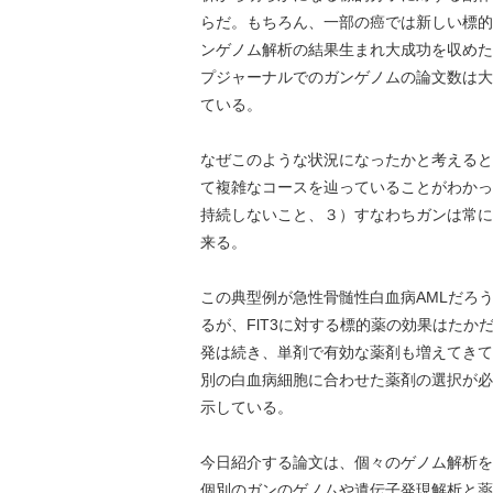
らだ。もちろん、一部の癌では新しい標的
ンゲノム解析の結果生まれ大成功を収めた
プジャーナルでのガンゲノムの論文数は大
ている。
なぜこのような状況になったかと考えると
て複雑なコースを辿っていることがわかっ
持続しないこと、３）すなわちガンは常に
来る。
この典型例が急性骨髄性白血病AMLだろう
るが、FlT3に対する標的薬の効果はた
発は続き、単剤で有効な薬剤も増えてきて
別の白血病細胞に合わせた薬剤の選択が必
示している。
今日紹介する論文は、個々のゲノム解析を
個別のガンのゲノムや遺伝子発現解析と薬剤