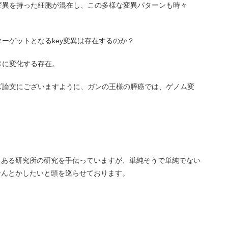
変異を持った細胞が混在し、この多様な変異パターンも時々
ーゲットとなるkey変異は存在するのか？
常に変化する存在。
ズ論文にございますように、ガンの王様の膵癌では、ゲノム変
とある研究所の研究を手伝っていますが、単純そうで単純でない
なんとかしたいと頭を巡らせております。