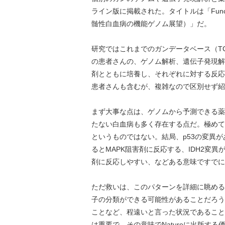
ライン版に掲載された。タイトルは「Functional ge
髄性白血病の機能ゲノム展望）」だ。
研究ではこれまでのガンデータベース（T
の患者さんの、ゲノム解析、遺伝子発現解
剤とともに培養し、それぞれに対する反応
患者さんも含むが、複雑なので区別せず紹
まず大事な点は、ゲノムから予測できる薬
たない白血病も多く存在する点だ。極めて
というものではない。結局、p53の変異
るとMAPK阻害剤に反応する、IDH2変異が
剤に反応しやすい、などある意味ですでに
ただ救いは、このパターンを詳細に眺める
子の分類ができる可能性があることだろう
ことなど、程遠いと言った状況であること
は重要で、その意味でNatureに出版す