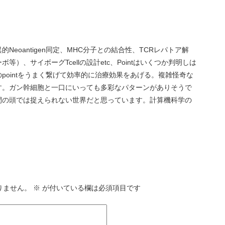
Neoantigen同定、MHC分子との結合性、TCRレパトア解
）、サイボーグTcellの設計etc、Pointはいくつか判明しは
pointをうまく繋げて効率的に治療効果をあげる。複雑怪奇な
す。ガン幹細胞と一口にいっても多彩なパターンがありそうで
間の頭では捉えられない世界だと思っています。計算機科学の
りません。
※
が付いている欄は必須項目です