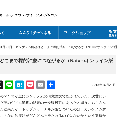
１０月21日：ガンゲノム解析はどこまで標的治療につながるか（Natureオンライン
どこまで標的治療につながるか（Natureオンライン版
acebook
X
Line
Hatena
Pocket
Email
共
2018年10月21日
有
の２５％が主にガンゲノムの研究論文であふれていた。次世代シ
だ癌のゲノム解析の結果の一次収穫期にあったと思う。もちろん
た結果だが、トップジャーナルが飛びついたのは、ガンゲノム解
用のない治療法がどんどん開発されるのではないかという期待か