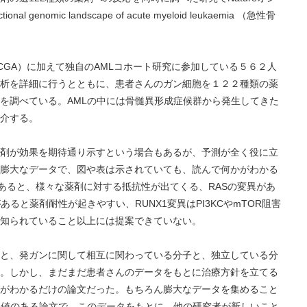
nomic landscape of acute myeloid leukaemia （急性骨
CGA）に加えて独自のAMLコホート研究に参加している５６２人
析を詳細に行うとともに、患者さんのガン細胞を１２２種類の薬
を調べている。AMLの中には骨髄異形成症候群から発生してきた
介する。
剤が効果を期待通り示すという場合もあるが、予測が全く役に立
膨大なデータで、図や表は示されていても、読んで何かがわかる
があると、様々な薬剤に対する抵抗性が出てくる、RASの変異があ
あると薬剤耐性が起きやすい、RUNX1変異はPI3KCやmTOR阻害
知られていること以上には提案できていない。
と、発ガンに関して相互に関わっている分子と、独立している分
。しかし、まだまだ患者さんのデータをもとに治療方針を立てる
がわかるだけの論文だった。もちろん膨大なデータを集めること
る価値のある論文で、このデータをもとに、他の研究者が新しいこと