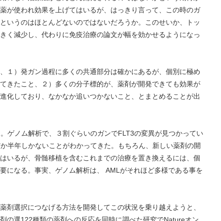
薬が使われ効果を上げてはいるが、はっきり言って、この時のガ
というのはほとんどないのではないだろうか。このせいか、トッ
きく減少し、代わりに免疫治療の論文が幅を効かせるようになっ
、１）発ガン過程に多くの共通部分は確かにあるが、個別に極め
てきたこと、２）多くの分子標的が、薬剤が開発できても効果が
進化しており、なかなか追いつかないこと、とまとめることが出
。ゲノム解析で、３割ぐらいのガンでFLT3の変異が見つかってい
かだか半年しかないことがわかってきた。もちろん、新しい薬剤の開
はいるが、骨髄移植を含むこれまでの治療を置き換えるには、個
要になる。事実、ゲノム解析は、 AMLがそれほど多様である事を
薬剤選択につなげる方法を開発してこの状況を乗り越えようと、
の選122種類の薬剤への反応を同時に調べた研究でNatureオン