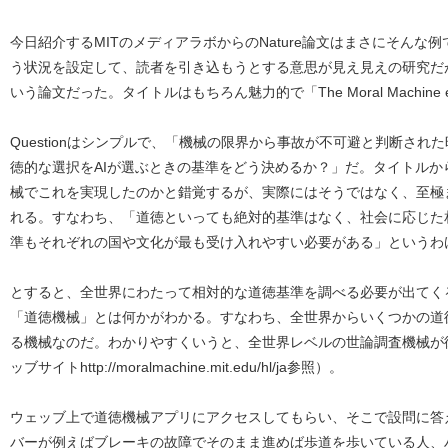
今日紹介するMITのメディアラボからのNature論文はまさにそんな
う状況を設定して、読者を引き込もうとする意思が見え見えの研究だ
いう論文だった。タイトルはもちろん魅力的で「The Moral Machine 
Questionはシンプルで、「機械の限界から事故が不可避と判断さ
徳的な選択をAIが選ぶときの基準をどう決めるか？」だ。タイトル
械でこれを実現したのかと錯覚するが、実際にはそうではなく、至極まっとう
れる。すなわち、「道徳といっても絶対的基準はなく、社会に応じた
準もそれぞれの国や文化が最も受け入れやすい必要がある」というわ
とすると、全世界にわたって相対的な道徳基準を調べる必要が出てく
「道徳機械」とは何かがわかる。すなわち、全世界からいくつかの道
る機械なのだ。わかりやすくいうと、全世界レベルの世論調査機械が
ッブサイトhttp://moralmachine.mit.edu/hl/ja参照）。
ウェッブ上で道徳機械アプリにアクセスしてもらい、そこで設問に答
バーが例えばブレーキの故障でそのまま進めば歩道を歩いている人、