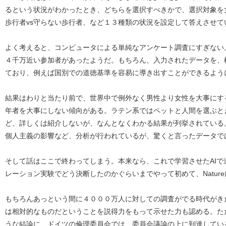
るという状況がわかったとき、どちらを選択すべきかで、選択対象を女
歩行者vs守らない歩行者、など１３種類の状況を設定して答えさせて
よく考えると、コンピュータによる単純なアンケート調査にすぎない
４千万近い参加者があったようだ。もちろん、入力されたデータを、
ており、例えば国別での道徳基準を容易に導き出すことができるよう
結果はわりと当たり前で、世界中で例外なく男性より女性を大事にす
年者を大事にしない傾向がある。ラテン系ではペットと人間を選ぶと
ど、詳しくは紹介しないが、なんとなくわかる結果が列挙されている
個人主義の影響など、分析が行われているが、驚くと言ったデータで
そして話はここで終わってしまう。本来なら、これで学習させたAI
レーション実験でどう決断したのかぐらいまでやって初めて、Natur
もちろんあっという間に４０００万人に対しての調査がでる時代がき
は相対的なものだということを説得力をもって示せた力も認める。た
うな結論に、ドイツの倫理委員会では、委員会議論の上に到達してい