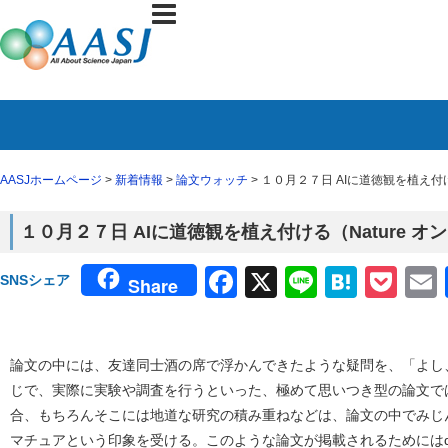
AASJホームページ
>
新着情報
>
論文ウォッチ
> １０月２７日 AIに道徳観を植え付
１０月２７日 AIに道徳観を植え付ける（Nature 
Facebook
X
Line
Haten
Poc
SNSシェア
Share
論文の中には、友達同士酒の席で浮かんできたような疑問を、「よし
じで、実際に実験や調査を行うといった、極めて思いつき型の論文で
合、もちろんそこには地道な研究の積み重ねなどは、論文の中でみじ
マチュアという印象を受ける。このような論文が掲載されるためにはque