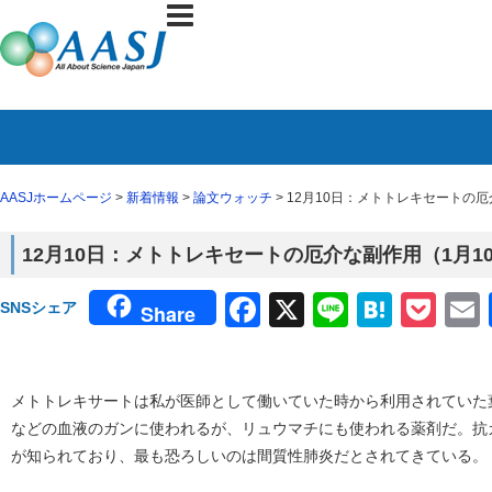
AASJホームページ
>
新着情報
>
論文ウォッチ
> 12月10日：メトトレキセートの厄
12月10日：メトトレキセートの厄介な副作用（1月10
Facebook
X
Line
Haten
Poc
SNSシェア
Share
メトトレキサートは私が医師として働いていた時から利用されていた
などの血液のガンに使われるが、リュウマチにも使われる薬剤だ。抗
が知られており、最も恐ろしいのは間質性肺炎だとされてきている。