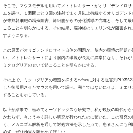
そこで、マウスモデルを用いてメトトレキサートがオリゴデンドロサ
ムを調べ、１週間ごと３回の注射で１ヶ月以上持続するオリゴデンド
が未熟幹細胞の増殖阻害、幹細胞からの分化誘導の亢進と、そして最
こることを明らかにする。その結果、脳神経のミエリン化が阻害され
すようになる。
この原因がオリゴデンドロサイト自体の問題か、脳内の環境の問題か
い、メトトレキサートにより脳内の環境が長期に異常になり、それが
ミクログリアのせいで起こることを明らかにする。
その上で、ミクログリアの増殖を抑えるc-fmsに対する阻害剤PLX5
した後服用させたマウスを用いて調べ、完全ではないにせよ、ミエリ
することを示している。
以上が結果で、極めてオーソドックスな研究で、私が現役の時代から
かわらず、今ようやく詳しい研究が行われたのに驚いた。この研究の
く、メカニズム解析を通して対処方法を示した点で、患者さんにも利
めず、ぜひ効果を確かめてほしい。