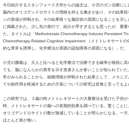
今日紹介するスタンフォード大学からの論文は、小児のガン治療にし
脳内のオリゴデンドロサイトの増殖を抑える働きがあり、その結果投
ンの形成が抑制され、その結果様々な脳症状の原因になることを示した重
に掲載された。少し先の発行で、紹介が早すぎるとも思ったが、重要
た。タイトルは「Methotrexate Chemotherapy Induces Persistent Tri-glia
Chemotherapy-Related Cognitive Impairment （メト
的な異常を誘導し、化学療法が原因の認知障害の原因になる）」だ。
小児の腫瘍は、大人と比べると化学療法で治療できる確率が格段に高
ても、脳になんらかの異常を示す患者さんが多いことが知られていた
常がみられることから、細胞増殖が抑制された結果として、メカニズ
てや副作用を軽減するための方策についての研究は皆無と言ってもよ
この研究では、３歳の時メトトレキサートの大量療法を受けた子供が
時、メトトレキサートの脳への長期的効果を調べている。驚くことに
オリゴデンドロサイトの数が激減していることが明らかになる。一方
ほとんど差が無い。