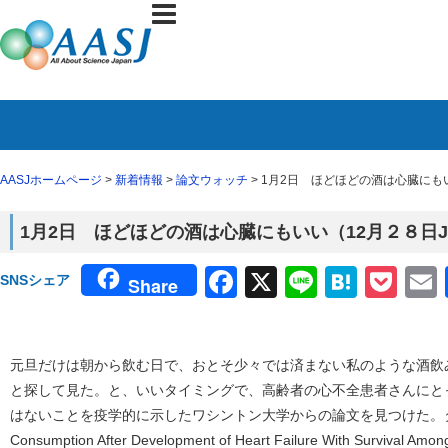
AASJホームページ
>
新着情報
>
論文ウォッチ
> 1月2日 ほどほどの酒は心臓にもいい（
1月2日 ほどほどの酒は心臓にもいい（12月２８日JAMA
Facebook
X
Line
Haten
Poc
SNSシェア
Share
元旦だけは朝から飲む日で、おとそ少々では済まない私のような酒飲
と探して見た。と、いいタイミングで、高齢者の心不全患者さんにと
はないことを疫学的に示したワシントン大学からの論文を見つけた。タイトルは「As
Consumption After Development of Heart Failure With Survival Among