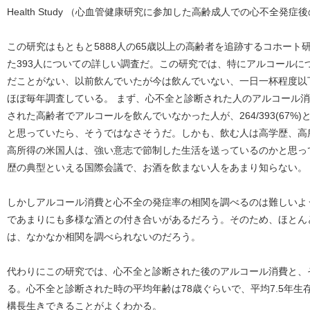
Health Study （心血管健康研究に参加した高齢成人での心不全
この研究はもともと5888人の65歳以上の高齢者を追跡するコホー
た393人についての詳しい調査だ。この研究では、特にアルコールに
だことがない、以前飲んでいたが今は飲んでいない、一日一杯程度以
ほぼ毎年調査している。 まず、心不全と診断された人のアルコール
された高齢者でアルコールを飲んでいなかった人が、264/393(67
と思っていたら、そうではなさそうだ。しかも、飲む人は高学歴、高
高所得の米国人は、強い意志で節制した生活を送っているのかと思っ
歴の典型といえる国際会議で、お酒を飲まない人をあまり知らない。
しかしアルコール消費と心不全の発症率の相関を調べるのは難しいよ
であまりにも多様な酒との付き合いがあるだろう。そのため、ほとん
は、なかなか相関を調べられないのだろう。
代わりにこの研究では、心不全と診断された後のアルコール消費と、
る。心不全と診断された時の平均年齢は78歳ぐらいで、平均7.5年
構長生きできることがよくわかる。