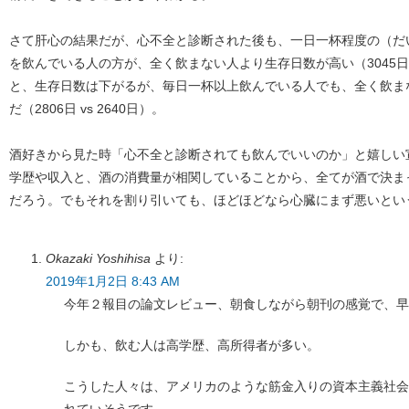
さて肝心の結果だが、心不全と診断された後も、一日一杯程度の（だ
を飲んでいる人の方が、全く飲まない人より生存日数が高い（3045日 v
と、生存日数は下がるが、毎日一杯以上飲んでいる人でも、全く飲ま
だ（2806日 vs 2640日）。
酒好きから見た時「心不全と診断されても飲んでいいのか」と嬉しい
学歴や収入と、酒の消費量が相関していることから、全てが酒で決ま
だろう。でもそれを割り引いても、ほどほどなら心臓にまず悪いとい
Okazaki Yoshihisa
より:
2019年1月2日 8:43 AM
今年２報目の論文レビュー、朝食しながら朝刊の感覚で、早
しかも、飲む人は高学歴、高所得者が多い。
こうした人々は、アメリカのような筋金入りの資本主義社会
れていそうです。