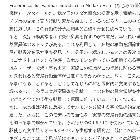
Preferences for Familiar Individuals in Medaka F
機構）」がタイトルだ。我が国のメダカ研究の裾野を示す素晴ら
メダカの交尾と言う行動研究から始まっているのだろう。この中
動に気づき、この行動の分子細胞学的基礎を丹念に調べている。
ると、次は行動異常を示す突然変異を探すのが常道だ。幸い長い
然変異体のストックがある。これを利用して、細胞の移動を調節
尾行動異常を示す事を発見した。分子の一端がわかるとこの異常
（ゴナドトロピン）を誘導するホルモンを造っている細胞である
胞をレーザーで焼く事も出来、実際この細胞がこの行動に関わる
が失われると交尾行動全体が促進する事がわかった。即ち、この
る事になる。とすると、どうしてなじみの雄と選択的に交尾する
調べるべく、今度は突然変異体を分離し、この細胞の興奮状態を
で行える全ての技術を動員して原因に迫っている。そしてついに
制に、成長後は視覚に反応してホルモンを分泌する事で選択的交
達した。さらに、このモデルの妥当性を、実際の交尾行動の結果
を調べる事で確かめている。今流行りのCRISPRこそ使われてい
駆使した文字通りオールジャパンを実感する研究だ。既にこのホ
ネズミなどでは、交尾期前にオキシトシンが分泌され、その結果