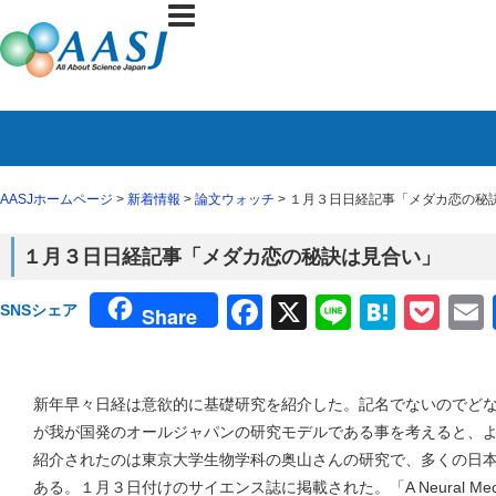
AASJホームページ
>
新着情報
>
論文ウォッチ
> １月３日日経記事「メダカ恋の秘
１月３日日経記事「メダカ恋の秘訣は見合い」
Facebook
X
Line
Haten
Poc
SNSシェア
Share
新年早々日経は意欲的に基礎研究を紹介した。記名でないのでど
が我が国発のオールジャパンの研究モデルである事を考えると、
紹介されたのは東京大学生物学科の奥山さんの研究で、多くの日
ある。１月３日付けのサイエンス誌に掲載された。「A Neural Mechanism