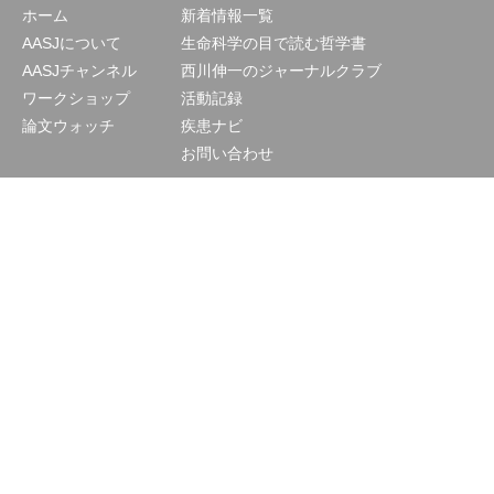
ホーム
新着情報一覧
AASJについて
生命科学の目で読む哲学書
AASJチャンネル
西川伸一のジャーナルクラブ
ワークショップ
活動記録
論文ウォッチ
疾患ナビ
お問い合わせ