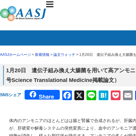
AASJホームページ
>
新着情報
>
論文ウォッチ
> 1月20日 遺伝子組み換え大腸菌を用い
1月20日 遺伝子組み換え大腸菌を用いて高アンモ
号Science Translational Medicine掲載論文）
Facebook
X
Line
Haten
Poc
SNSシェア
Share
体内のアンモニアのほとんどはは腸と腎臓で合成されるが、肝臓
が、肝硬変や解毒システムの突然変異により、血中のアンモニア
細胞が消失し、様々な脳症状が発生する。アンモニアの多くが腸