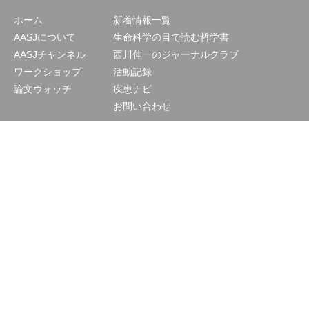
ホーム
新着情報一覧
AASJについて
生命科学の目で読む哲学書
AASJチャンネル
西川伸一のジャーナルクラブ
ワークショップ
活動記録
論文ウォッチ
疾患ナビ
お問い合わせ