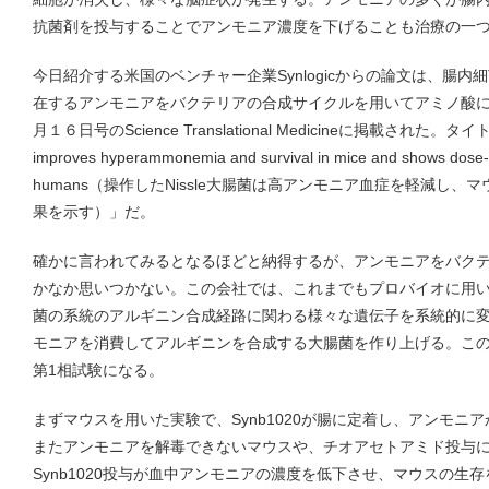
抗菌剤を投与することでアンモニア濃度を下げることも治療の一
今日紹介する米国のベンチャー企業Synlogicからの論文は、腸
在するアンモニアをバクテリアの合成サイクルを用いてアミノ酸
月１６日号のScience Translational Medicineに掲載された。タイトルは「A
improves hyperammonemia and survival in mice and shows dose-
humans（操作したNissle大腸菌は高アンモニア血症を軽減し
果を示す）」だ。
確かに言われてみるとなるほどと納得するが、アンモニアをバク
かなか思いつかない。この会社では、これまでもプロバイオに用
菌の系統のアルギニン合成経路に関わる様々な遺伝子を系統的に変換し
モニアを消費してアルギニンを合成する大腸菌を作り上げる。この研究
第1相試験になる。
まずマウスを用いた実験で、Synb1020が腸に定着し、アンモニ
またアンモニアを解毒できないマウスや、チオアセトアミド投与
Synb1020投与が血中アンモニアの濃度を低下させ、マウスの生