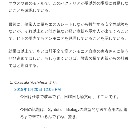
マウスや猿のモデルで、このバクテリアが腸以外の場所に移動し
いことを確認している。
最後に、健常人に量をエスカレートしながら投与する安全性試験を行い
ないが、それ以上だと吐き気など軽い症状を示す人が出てくるこ
で、ヒトの腸内でもアンモニアを処理していることを示している
結果は以上で、あとは肝不全で高アンモニア血症の患者さんに使
ぜひ進めてほしい。もしうまくいけば、酵素欠損で肉親からの肝
ではと期待する。
Okazaki Yoshihisa
より:
2019年1月20日 12:05 PM
今日は仕事で岐阜です。日曜日も論文up、すごいです。
今回の話題は、Syntetic Biologyの典型的な医学応用
ろまで来ているんですね。驚き。