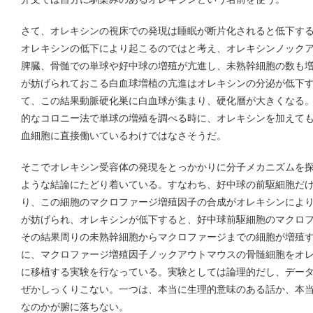
さて、オレキシンの視床での発現は睡眠が断片化されると低下す
オレキシンの低下により起こるのではと考え、オレキシンノック
脾臓、骨髄での単球や好中球の増殖が亢進し、未熟幹細胞の数も
が妨げられておこる白血球増植の亢進はオレキシンの分泌が低下
て、この結果動脈硬化巣に白血球が集まり、硬化層が大きくなる
的なコロニー法で単球の増殖を調べる時に、オレキシンを加えて
血細胞に直接働いているわけではなさそうだ。
そこでオレキシン受容体の発現をとっかかりに分子メカニズムを
ような結論にたどり着いている。すなわち、好中球の前駆細胞だ
り、この細胞のマクロファージ増殖因子の合成がオレキシンによ
が妨げられ、オレキシンが低下すると、好中球前駆細胞のマクロ
その結果周りの未熟幹細胞からマクロファージまでの細胞が増殖
に、マクロファージ増殖因子ノックアウトマウスの骨髄細胞をオ
に移植する実験を行なっている。実験としては論理的だし、デー
ぜかしっくりこない。一つは、本当に生理的意味のある話か、本
なのかが腑に落ちない。