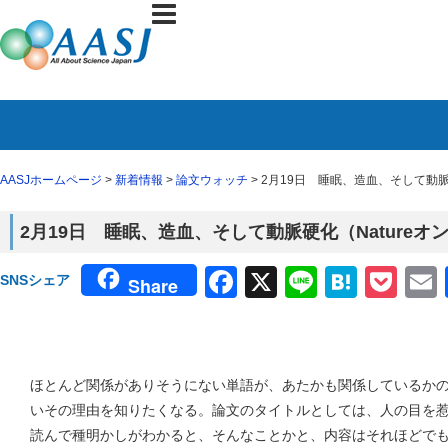
AASJホームページ
>
新着情報
>
論文ウォッチ
> 2月19日 睡眠、造血、そして動脈
2月19日 睡眠、造血、そして動脈硬化（Nature
Facebook
X
Line
Haten
Poc
SNSシェア
Share
ほとんど関係がありそうにない単語が、あたかも関係しているか
いその理由を知りたくなる。論文のタイトルとしては、人の目を
読んで種明かしがわかると、そんなことかと、内容はそれほどで