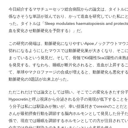
今日紹介するマサチューセッツ総合病院からの論文は、タイトル
係なさそうな単語が並んでおり、かって造血を研究していた私に
った。タイトルは「Sleep modulates haematopoiesis and protects
血を変化させ動脈硬化を予防する）」だ。
この研究の発端は、動脈硬化になりやすいApoeノックアウトマ
切れになるようにしたマウスでは動脈硬化巣が大きくなり、そこ
まっているという発見だ。そして、骨髄でKit陽性Sca1陽性の未
を発見する。すなわち、睡眠が断片化されると、造血が上昇する
て、単球やマクロファージの合成が増えると、動脈硬化も悪化す
動脈硬化の3題話が出来上がった。
ただこれだけでは論文としては弱い。そこでこの変化をきたす分
Hypocretinと呼ぶ視床から分泌される分子の発現が低下することを明
う分子は私には馴染みが無いが、幸い括弧付きでorexinのことだとわ
さんが最初摂食行動を調節する脳内ホルモンとして発見した分子
係で、現在では睡眠を調節するホルモンとしての方が注目されて
介文では自分に馴染みのあるオレキシンという名前を使う。