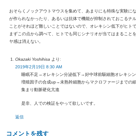
おそらくノックアウトマウスを集めて、あまりにも特殊な実験に
が作られなかったり、あるいは抗体で機能が抑制されておこるナ
ことがそれほど難しいことではないので、オレキシン低下がヒト
まずこの点から調べて、ヒトでも同じシナリオが当てはまること
ヤ感は消えない。
Okazaki Yoshihisa
より:
2019年2月19日 8:30 AM
睡眠不足→オレキシン分泌低下→好中球前駆細胞オレキシン
増殖因子の合成up→未熟幹細胞からマクロファージまでの
集まり動脈硬化亢進
是非、人での検証をやって欲しいです。
返信
コメントを残す